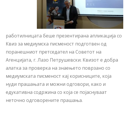
работилницата беше презентирана апликација со
Квиз за медиумска писменост подготвен од
поранешниот претседател на Советот на
Агенцијата, г. Лазо Петрушевски. Квизот е добра
алатка за проверка на знаењето поврзано со
медиумската писменост кај корисниците, која
нуди прашањата и можни одговори, како и
едукативна содржина со која се појаснуваат
неточно одговорените прашања.