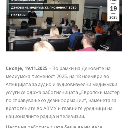
Ное
19
Денови на медиумска писменост 2025
Настани
2025
Скопје, 19.11.2025
– Во рамки на Деновите на
медиумска писменост 2025, на 18 ноември во
Агенцијата за аудио и аудиовизуелни медиумски
услуги се одржа работилницата „Европски мастер
по справување со дезинформации“, наменета за
вратотените во АВМУ и главните уредници на
националните радија и телевизии.
Целта на работилницата беше да им даде