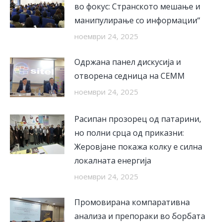
во фокус: Странското мешање и
манипулирање со информации“
ноември 24, 2025
Одржана панел дискусија и
отворена седница на СЕММ
ноември 24, 2025
Расипан прозорец од патарини,
но полни срца од приказни:
Жеровјане покажа колку е силна
локалната енергија
ноември 24, 2025
Промовирана компаративна
анализа и препораки во борбата