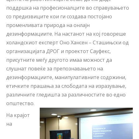
поддршка на професионалците во справувањето
со предизвиците кои ги создава постојано
променливата природа на онлајн
дезинформациите. На настанот на кој говореше
холандскиот експерт Оно Хансен – Сташињски од
организациjaта ДРОГ и проектот Сауфекс,
присутните меѓу другото имаа можност да
слушнат повеќе за препознавањето на
дезинформациите, манипулативните содржини,
етичките прашања за слободата на изразување,
различните гледишта за различностите во едно
општество.
На крајот
на