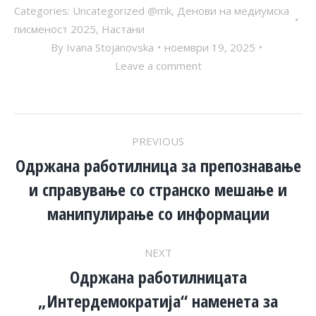
Categories:
Uncategorized @mk
,
Денови на медиумска
писменост 2025
,
Настани
By
Ivana Stojanovska
ноември 19, 2025
Leave a comment
POST
PREVIOUS
NAVIGATION
Одржана работилница за препознавање
и справување со странско мешање и
Previous
post:
манипулирање со информации
NEXT
Одржана работилницата
„Интердемократија“ наменета за
Next