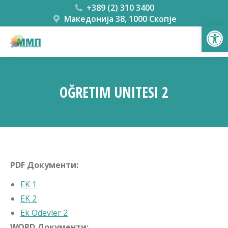
+389 (2) 310 3400
Македонија 38, 1000 Скопје
Open
OĞRETIM UNITESI 2
You are here:
PDF Документи:
EK 1
EK 2
Ek Odevler 2
WORD Документи: