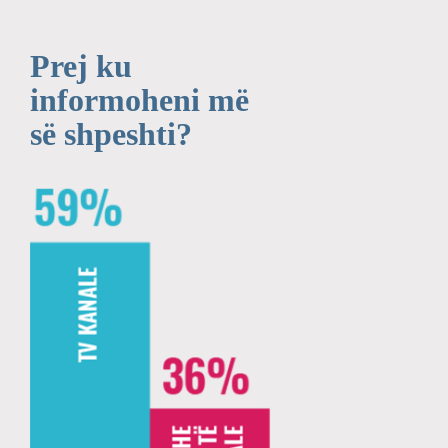
Prej ku
informoheni më
së shpeshti?