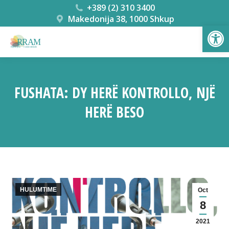
+389 (2) 310 3400
Makedonija 38, 1000 Shkup
Open
FUSHATA: DY HERË KONTROLLO, NJË
HERË BESO
You are here:
HULUMTIME
Oct
8
2021