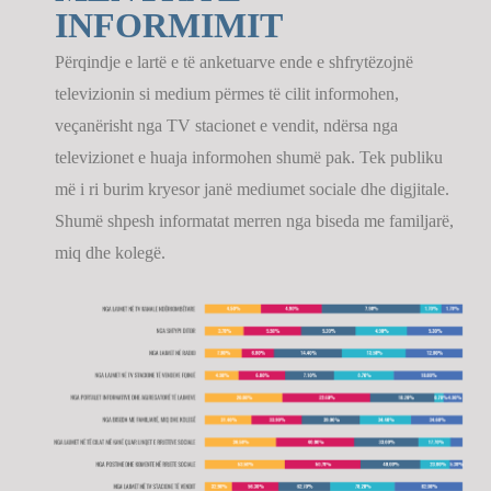
INFORMIMIT
Përqindje e lartë e të anketuarve ende e shfrytëzojnë
televizionin si medium përmes të cilit informohen,
veçanërisht nga TV stacionet e vendit, ndërsa nga
televizionet e huaja informohen shumë pak. Tek publiku
më i ri burim kryesor janë mediumet sociale dhe digjitale.
Shumë shpesh informatat merren nga biseda me familjarë,
miq dhe kolegë.