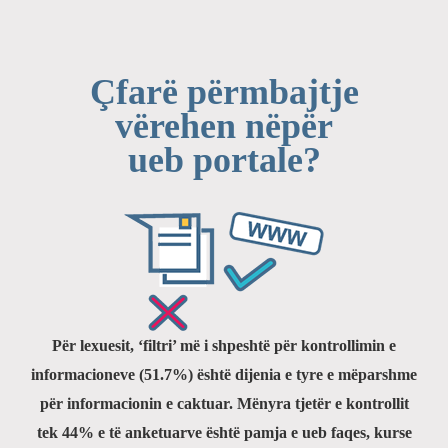
Çfarë përmbajtje
vërehen nëpër
ueb portale?
Për lexuesit, ‘filtri’ më i shpeshtë për kontrollimin e
informacioneve (51.7%) është dijenia e tyre e mëparshme
për informacionin e caktuar. Mënyra tjetër e kontrollit
tek 44% e të anketuarve është pamja e ueb faqes, kurse