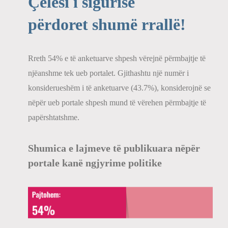
Çelësi i sigurisë
përdoret shumë rrallë!
Rreth 54% e të anketuarve shpesh vërejnë përmbajtje të
njëanshme tek ueb portalet. Gjithashtu një numër i
konsiderueshëm i të anketuarve (43.7%), konsiderojnë se
nëpër ueb portale shpesh mund të vërehen përmbajtje të
papërshtatshme.
Shumica e lajmeve të publikuara nëpër
portale kanë ngjyrime politike