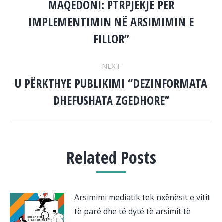
MAQEDONI: PTRPJEKJE PËR
Previous
IMPLEMENTIMIN NË ARSIMIMIN E
post:
FILLOR”
NEXT
U PËRKTHYE PUBLIKIMI “DEZINFORMATA
Next
DHEFUSHATA ZGEDHORE”
post:
Related Posts
Arsimimi mediatik tek nxënësit e vitit
të parë dhe të dytë të arsimit të