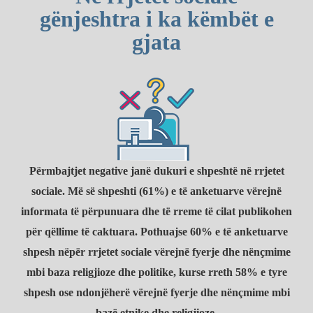
gënjeshtra i ka këmbët e
gjata
Përmbajtjet negative janë dukuri e shpeshtë në rrjetet
sociale. Më së shpeshti (61%) e të anketuarve vërejnë
informata të përpunuara dhe të rreme të cilat publikohen
për qëllime të caktuara. Pothuajse 60% e të anketuarve
shpesh nëpër rrjetet sociale vërejnë fyerje dhe nënçmime
mbi baza religjioze dhe politike, kurse rreth 58% e tyre
shpesh ose ndonjëherë vërejnë fyerje dhe nënçmime mbi
bazë etnike dhe religjioze.