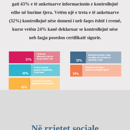
gati 43% e të anketuarve informacionin e kontrollojnë
edhe në burime tjera. Vetëm një e treta e të anketuarve
(32%) kontrollojnë nëse domeni i ueb faqes është i rremë,
kurse vetëm 24% kanë deklaruar se kontrollojnë nëse
ueb faqja posedon certifikatë sigurie.
Në rrjetet sociale