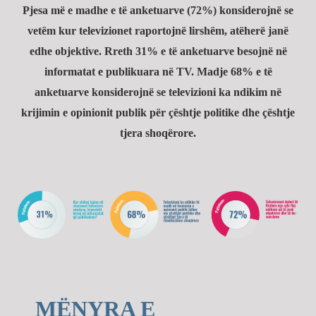
Pjesa më e madhe e të anketuarve (72%) konsiderojnë se
vetëm kur televizionet raportojnë lirshëm, atëherë janë
edhe objektive. Rreth 31% e të anketuarve besojnë në
informatat e publikuara në TV. Madje 68% e të
anketuarve konsiderojnë se televizioni ka ndikim në
krijimin e opinionit publik për çështje politike dhe çështje
tjera shoqërore.
MËNYRA E