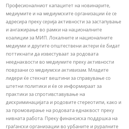
Професионалниот капацитет на новинарите,
медиумите и на медиумските организации ќе се
адресира преку серија активности за застапување
и ангажирање во рамки на националните
коалиции за МИП. Локалните и националните
медиуми и другите општествени актери ќе бидат
поттикнати да известуваат за родовата
нееднаквости во медиумите преку активности
поврзани со медиумски активизам. Младите
лидери ќе стекнат вештини за справување со
штетни политики и ќе се информираат за
практики за спротивставување на
дискриминацијата и родовите стереотипи, како и
за промовирање на родовата еднаквост преку
нивната работа. Преку финансиска поддршка на
граѓански организации во урбаните и руралните