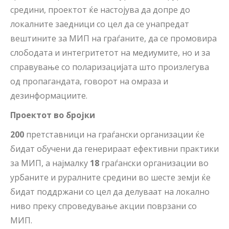
средини, проектот ќе настојува да допре до
локалните заедници со цел да се унапредат
вештините за МИП на граѓаните, да се промовира
слободата и интегритетот на медиумите, но и за
справување со поларизацијата што произлегува
од пропагандата, говорот на омраза и
дезинформациите.
Проектот во бројки
200
претставници на граѓански организации ќе
бидат обучени да генерираат ефективни практики
за МИП, а најмалку
18
граѓански организации во
урбаните и руралните средини во шесте земји ќе
бидат поддржани со цел да делуваат на локално
ниво преку спроведување акции поврзани со
МИП.