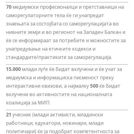
70
медиумски професионалци и претставници на
саморегулаторните тела ќе ги унапредат
знаењата за состојбата со саморегулацијата во
нивните земји и во регионот на Западен Балкан и
ќе се информираат за потребите и можностите за
унапредување на етичките кодекси и
стандардите/практиките за саморегулација.
15.000
млади луѓе ќе бидат вклучени и ќе учат за
медиумска и информациска писменост преку
интерактивни квизови, а најмалку
500
ќе бидат
вклучени во активностите на националната
коалиција за МИП.
21
учесник (млади активисти, младински
работници, едукатори, новинари, млади
политичари) ќе ја подобрат компетентноста за