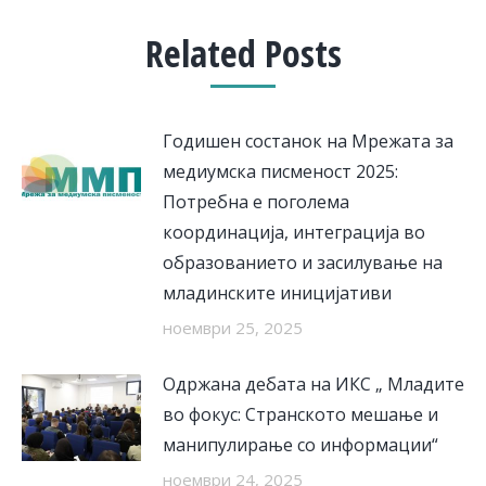
Related Posts
Годишен состанок на Мрежата за
медиумска писменост 2025:
Потребна е поголема
координација, интеграција во
образованието и засилување на
младинските иницијативи
ноември 25, 2025
Одржана дебата на ИКС „ Младите
во фокус: Странското мешање и
манипулирање со информации“
ноември 24, 2025