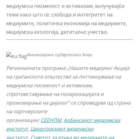
медиумска писменост и активизам, вклучувајќи
теми како што се: слобода и интегритет на
медиумите, политичка економија на медиумите,
медиумска екологија, дигитално учество.
Финансирано од Европската Унија
Регионалната програма „Нашите медиуми: Акција
на граѓанското општество за поттикнување на
медиумска писменост и активизам,
спротивставување на поларизацијата и
промовирање на дијалог“ се спроведува од страна
на партнерските
организации:
СЕЕНПМ
,
Албанскиот медиумски
институт
,
Црногорскиот медиумски
институт
,
Советот за етика во медиумите на