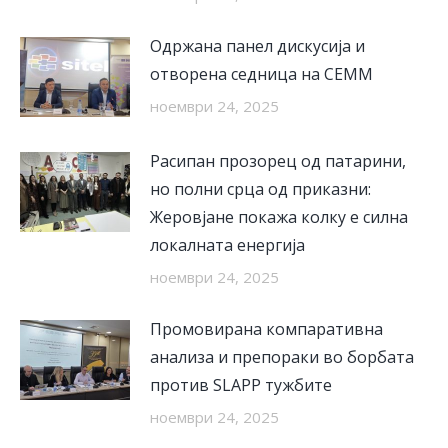
Одржана панел дискусија и
отворена седница на СЕММ
ноември 24, 2025
Расипан прозорец од патарини,
но полни срца од приказни:
Жеровјане покажа колку е силна
локалната енергија
ноември 24, 2025
Промовирана компаративна
анализа и препораки во борбата
против SLAPP тужбите
ноември 24, 2025