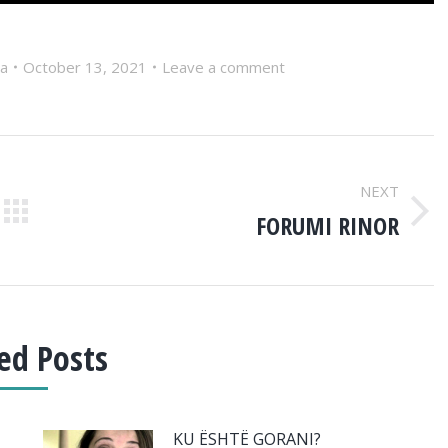
ia
October 13, 2021
Leave a comment
NEXT
FORUMI RINOR
Next
post:
ed Posts
KU ËSHTË GORANI?