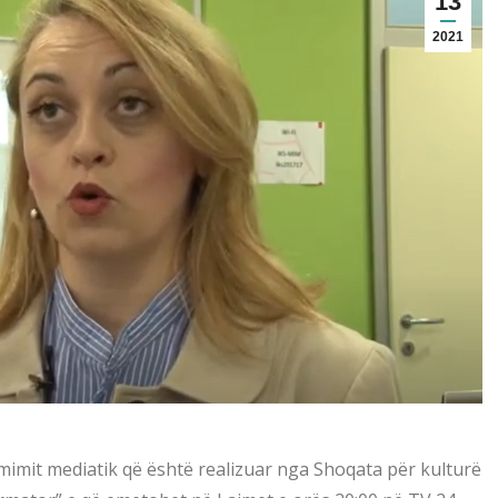
13
2021
imimit mediatik që është realizuar nga Shoqata për kulturë