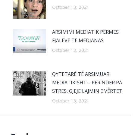
October 13, 2021
ARSIMIMI MEDIATIK PËRMES
FJALËVE TË MEDIANAS
October 13, 2021
QYTETARË TË ARSIMUAR
MEDIATIKISHT – PËR NDER PA
STRES, GJEJE LAJMIN E VËRTET
October 13, 2021