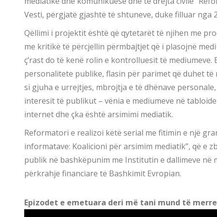
mediatike dhe komunikuese dhe të drejta civile “Ref
Vesti, përgjatë gjashtë të shtuneve, duke filluar nga 
Qëllimi i projektit është që qytetarët të njihen me pro
me kritikë të përcjellin përmbajtjet që i plasojnë me
ç’rast do të kenë rolin e kontrolluesit të mediumeve. 
personalitete publike, flasin për parimet që duhet të
si gjuha e urrejtjes, mbrojtja e të dhënave personale, 
interesit të publikut – vënia e mediumeve në tabloide
internet dhe çka është arsimimi mediatik.
Reformatori e realizoi këtë serial me fitimin e një gra
informatave: Koalicioni për arsimim mediatik”, që e 
publik në bashkëpunim me Institutin e dallimeve n
përkrahje financiare të Bashkimit Evropian.
Epizodet e emetuara deri më tani mund të merren