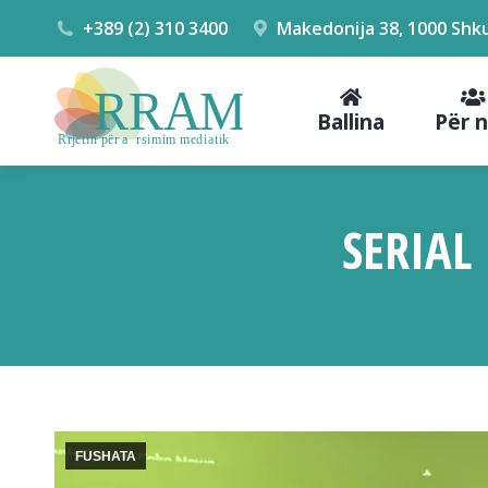
+389 (2) 310 3400
Makedonija 38, 1000 Shk
Ballina
Për 
SERIAL
FUSHATA