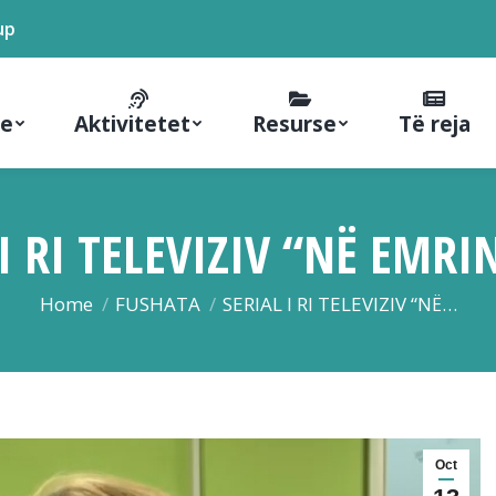
up
ne
Aktivitetet
Resurse
Të reja
 I RI TELEVIZIV “NË EMRI
You are here:
Home
FUSHATA
SERIAL I RI TELEVIZIV “NË…
Oct