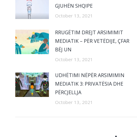
GJUHËN SHQIPE
October 13, 2021
RRUGËTIM DREJT ARSIMIMIT
MEDIATIK – PËR VETËDIJE, ÇFAR
BËJ UN
October 13, 2021
UDHËTIMI NËPËR ARSIMIMIN
MEDIATIK 3: PRIVATËSIA DHE
PËRCJELLJA
October 13, 2021