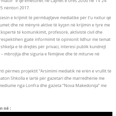
ormator” e që emetohet në Lajmet e orës 20:00 në TV 24
25 nëntori 2017.
cesin e krijimit të përmbajtjeve mediatike për t’u nxitur që
diumet dhe në mënyrë aktive të kyçen në krijimin e tyre me
Ekspertë të komunikimit, profesorë, aktivistë civil dhe
 respektihen gjatë informimit të opinionit lidhur me temat
shkelja e të drejtës për privaci, interesi publik kundrejt
 – mbrojtja dhe siguria e fëmijëve dhe të miturve në
nti përmes projektit “Arsimimi mediatik në erën e vrullit të
zbaton Shkolla e lartë për gazetari dhe marrëdhënie me
ë mediume nga Lonfra dhe gazeta “Nova Makedonija” me
 në :