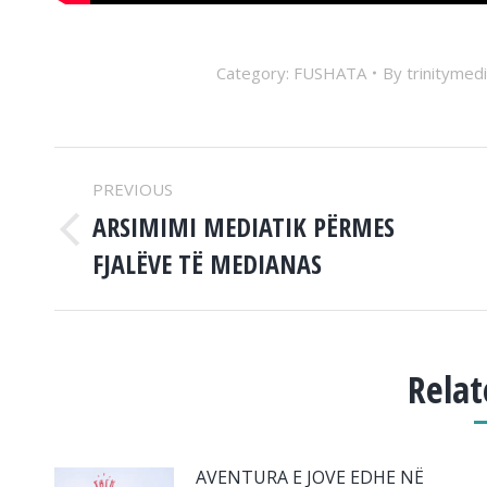
Category:
FUSHATA
By
trinitymed
POST
PREVIOUS
NAVIGATION
ARSIMIMI MEDIATIK PËRMES
Previous
FJALËVE TË MEDIANAS
post:
Relat
AVENTURA E JOVE EDHE NË