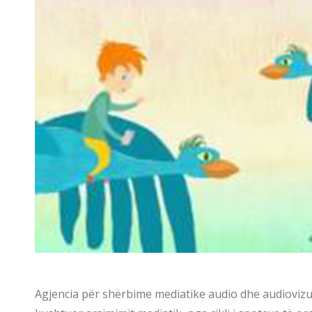
Agjencia për shërbime mediatike audio dhe audiovizuele