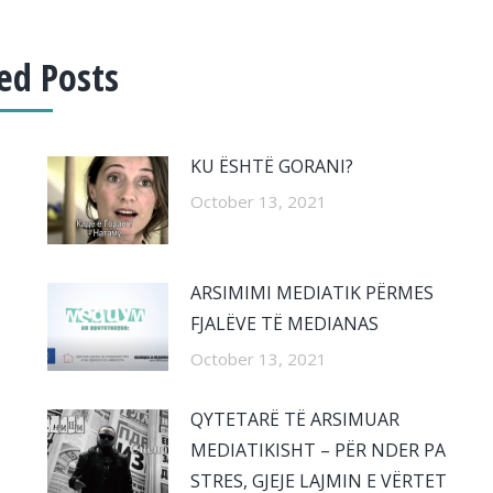
ed Posts
KU ËSHTË GORANI?
October 13, 2021
ARSIMIMI MEDIATIK PËRMES
FJALËVE TË MEDIANAS
October 13, 2021
QYTETARË TË ARSIMUAR
MEDIATIKISHT – PËR NDER PA
STRES, GJEJE LAJMIN E VËRTET