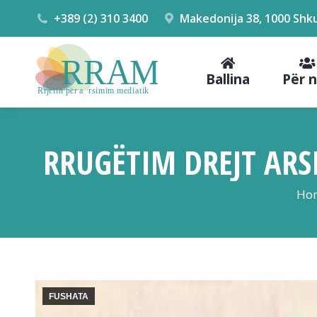
+389 (2) 310 3400
Makedonija 38, 1000 Shk
Ballina
Për 
RRUGËTIM DREJT ARSI
You
Ho
FUSHATA