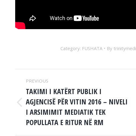
Category:
FUSHATA
By
trinitymed
POST
PREVIOUS
NAVIGATION
TAKIMI I KATËRT PUBLIK I
AGJENCISË PËR VITIN 2016 – NIVELI
Previous
I ARSIMIMIT MEDIATIK TEK
post:
POPULLATA E RITUR NË RM