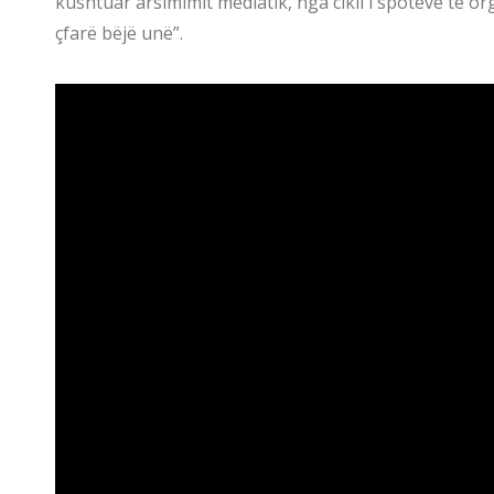
kushtuar arsimimit mediatik, nga cikli i spoteve të o
çfarë bëjë unë”.