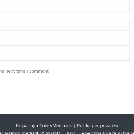
the next time I comment.
Krijuar nga
TrinityMedia.mk
|
Politka për privatësi
për arsimim mediatik © ASHMA – 2021. Të përmbajtura të gjitha të