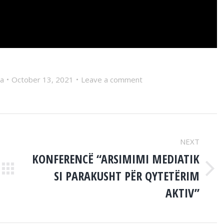
ia
October 13, 2021
Leave a comment
NEXT
KONFERENCË “ARSIMIMI MEDIATIK
SI PARAKUSHT PËR QYTETËRIM
Next
post:
AKTIV”