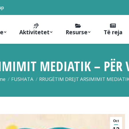
up
ne
Aktivitetet
Resurse
Të reja
MIMIT MEDIATIK – PËR V
 are here:
me
FUSHATA
RRUGËTIM DREJT ARSIMIMIT MEDIATI
Oct