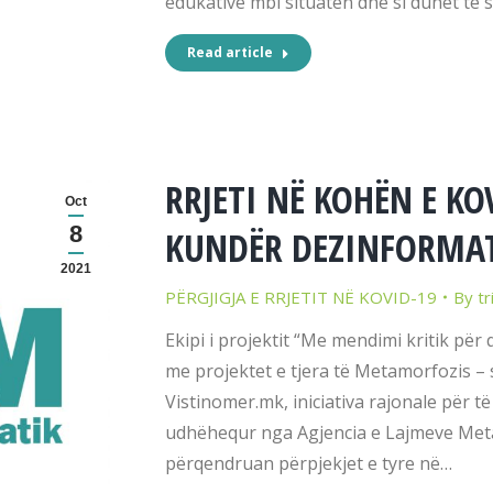
edukative mbi situatën dhe si duhet të 
Read article
RRJETI NË KOHËN E KOV
Oct
8
KUNDËR DEZINFORMA
2021
PËRGJIGJA E RRJETIT NË KOVID-19
By
tr
Ekipi i projektit “Me mendimi kritik për 
me projektet e tjera të Metamorfozis – s
Vistinomer.mk, iniciativa rajonale për t
udhëhequr nga Agjencia e Lajmeve Meta.
përqendruan përpjekjet e tyre në…