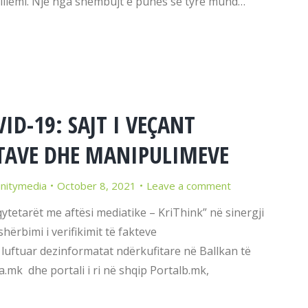
sillemi. Një nga shembujt e punës së tyre mund…
ID-19: SAJT I VEÇANT
TAVE DHE MANIPULIMEVE
initymedia
October 8, 2021
Leave a comment
qytetarët me aftësi mediatike – KriThink” në sinergji
hërbimi i verifikimit të fakteve
ë luftuar dezinformatat ndërkufitare në Ballkan të
mk dhe portali i ri në shqip Portalb.mk,