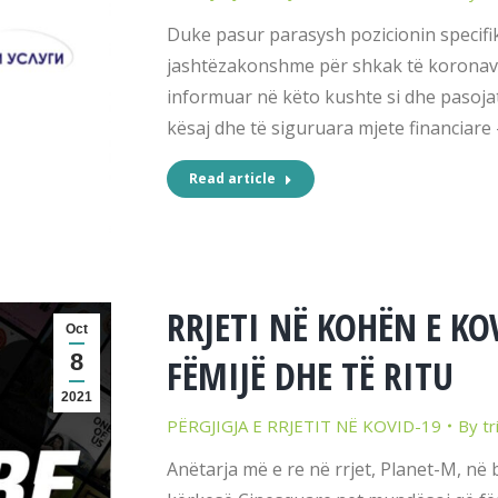
Duke pasur parasysh pozicionin specifik
jashtëzakonshme për shkak të koronaviru
informuar në këto kushte si dhe pasoj
kësaj dhe të siguruara mjete financiare
Read article
RRJETI NË KOHËN E KO
Oct
8
FËMIJË DHE TË RITU
2021
PËRGJIGJA E RRJETIT NË KOVID-19
By
tr
Anëtarja më e re në rrjet, Planet-M, n