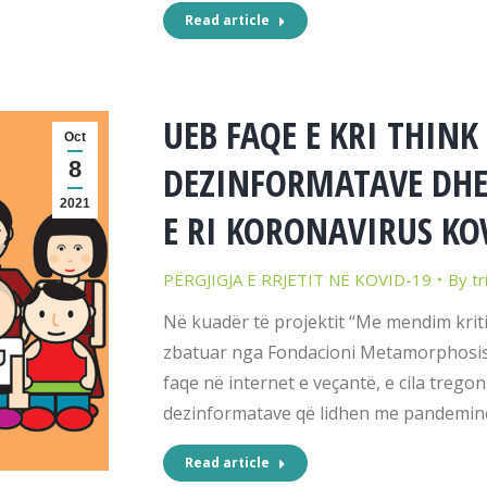
Read article
UEB FAQE E KRI THINK
Oct
8
DEZINFORMATAVE DHE
2021
E RI KORONAVIRUS KOV
PËRGJIGJA E RRJETIT NË KOVID-19
By
tr
Në kuadër të projektit “Me mendim kriti
zbatuar nga Fondacioni Metamorphosis n
faqe në internet e veçantë, e cila trego
dezinformatave që lidhen me pandeminë e
Read article