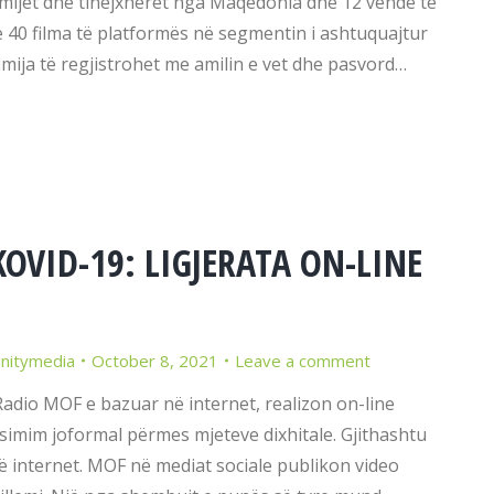
mijët dhe tinejxherët nga Maqedonia dhe 12 vende të
ë 40 filma të platformës në segmentin i ashtuquajtur
mija të regjistrohet me amilin e vet dhe pasvord…
KOVID-19: LIGJERATA ON-LINE
initymedia
October 8, 2021
Leave a comment
dio MOF e bazuar në internet, realizon on-line
rsimim joformal përmes mjeteve dixhitale. Gjithashtu
 internet. MOF në mediat sociale publikon video