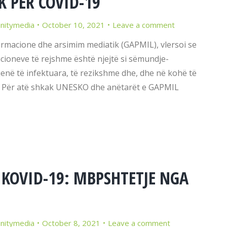
 PËR COVID-19
initymedia
October 10, 2021
Leave a comment
ormacione dhe arsimim mediatik (GAPMIL), vlersoi se
ioneve të rejshme është njejtë si sëmundje-
jenë të infektuara, të rezikshme dhe, dhe në kohë të
e. Për atë shkak UNESKO dhe anëtarët e GAPMIL
Ë KOVID-19: MBPSHTETJE NGA
initymedia
October 8, 2021
Leave a comment