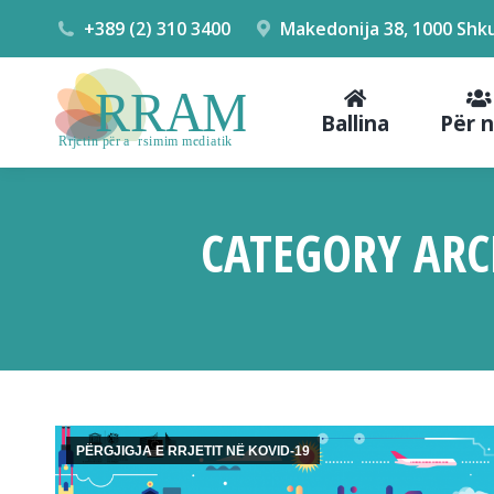
+389 (2) 310 3400
Makedonija 38, 1000 Shk
Ballina
Për 
CATEGORY ARC
PËRGJIGJA E RRJETIT NË KOVID-19