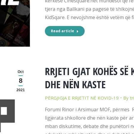
kërkesë Cinesquare.net mundësoi që fë
tjera nga Ballkani pa pagesë të shikojn
KidSqare. E nevojshme është vetëm që fi
Read article
RRJETI GJAT KOHËS SË 
Oct
8
DHE NËN KASTE
2021
PËRGJIGJA E RRJETIT NË KOVID-19
By
tr
Forumi Rinor i Arsimuar MOF, përmes Ra
ligjërata shkollore dhe nën kaste për a
mban diskutime, debate dhe punëtori në