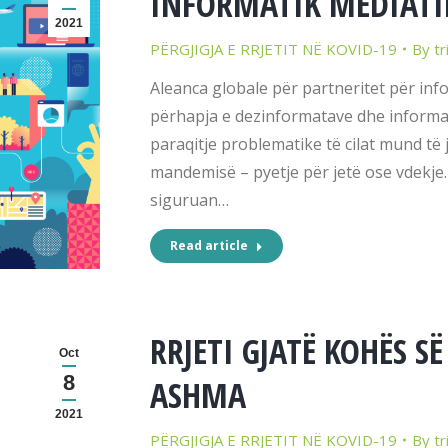
INFORMATIK MEDIATIK
2021
PËRGJIGJA E RRJETIT NË KOVID-19
By
tr
Aleanca globale për partneritet për inf
përhapja e dezinformatave dhe informac
paraqitje problematike të cilat mund të 
mandemisë – pyetje për jetë ose vdekj
siguruan…
Read article
RRJETI GJATË KOHËS S
Oct
8
ASHMA
2021
PËRGJIGJA E RRJETIT NË KOVID-19
By
tr