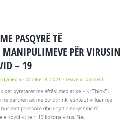
 ME PASQYRË TË
 MANIPULIMEVE PËR VIRUSIN
ID – 19
initymedia
October 8, 2021
Leave a comment
k për qytetarët me aftësi mediatike – KrThink” i
ë partneritet me Eurothink, është zhvilluar një
n burimet parësore dhe llojet e ndryshme të
 Kovid -it të ri 19 korona virus. Në…