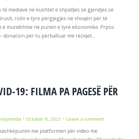
 të mediave në kushtet e shpalljes së gjendjes së
sit, rolin e tyre përgjegjës në shoqëri për të
at e mundshme në punën e tyre ekonomike. Prpos
 – donacion për tu përballuar me reziqet…
VID-19: FILMA PA PAGESË PËR
initymedia
October 8, 2021
Leave a comment
ë bashkëpunim me platformën për video me