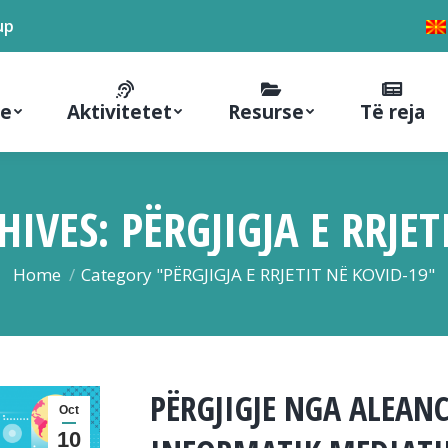
up
ne
Aktivitetet
Resurse
Të reja
HIVES:
PËRGJIGJA E RRJET
You are here:
Home
Category "PËRGJIGJA E RRJETIT NË KOVID-19"
PËRGJIGJE NGA ALEAN
Oct
10