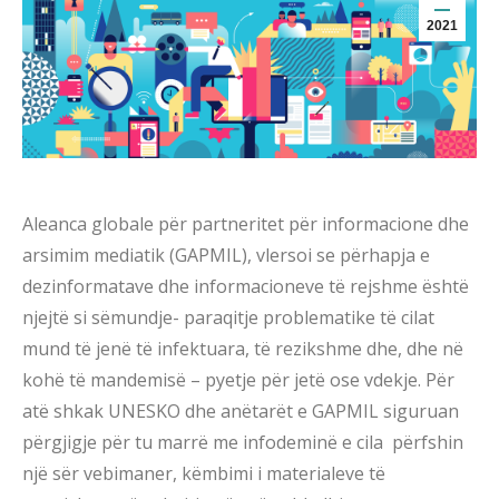
2021
Aleanca globale për partneritet për informacione dhe
arsimim mediatik (GAPMIL), vlersoi se përhapja e
dezinformatave dhe informacioneve të rejshme është
njejtë si sëmundje- paraqitje problematike të cilat
mund të jenë të infektuara, të rezikshme dhe, dhe në
kohë të mandemisë – pyetje për jetë ose vdekje. Për
atë shkak UNESKO dhe anëtarët e GAPMIL siguruan
përgjigje për tu marrë me infodeminë e cila përfshin
një sër vebimaner, këmbimi i materialeve të