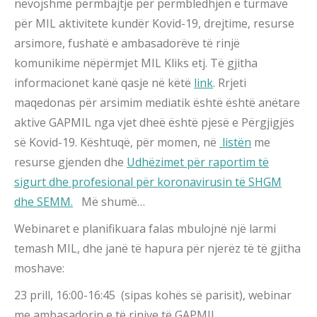
nevojshme përmbajtje për përmbledhjen e turmave
për MIL aktivitete kundër Kovid-19, drejtime, resurse
arsimore, fushatë e ambasadorëve të rinjë
komunikime nëpërmjet MIL Kliks etj. Të gjitha
informacionet kanë qasje në këtë
link
. Rrjeti
maqedonas për arsimim mediatik është është anëtare
aktive GAPMIL nga vjet dheë është pjesë e Përgjigjës
së Kovid-19. Kështuqë, për momen, në
listën
me
resurse gjenden dhe
Udhëzimet për raportim të
sigurt dhe profesional për koronavirusin të SHGM
dhe SEMM.
Më shumë…
Webinaret e planifikuara falas mbulojnë një larmi
temash MIL, dhe janë të hapura për njerëz të të gjitha
moshave:
23 prill, 16:00-16:45 (sipas kohës së parisit), webinar
me ambasadorin e të rinjve të GAPMIL