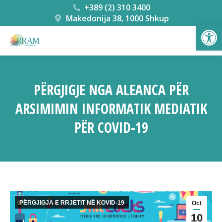
+389 (2) 310 3400
Makedonija 38, 1000 Shkup
Open
PËRGJIGJE NGA ALEANCA PËR
ARSIMIMIN INFORMATIK MEDIATIK
PËR COVID-19
You are here:
PËRGJIGJA E RRJETIT NË KOVID-19
Oct
10