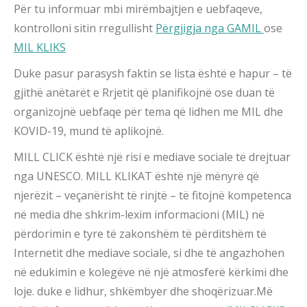
Për tu informuar mbi mirëmbajtjen e uebfaqeve,
kontrolloni sitin rregullisht
Përgjigja nga GAMIL
ose
MIL KLIKS
Duke pasur parasysh faktin se lista është e hapur – të
gjithë anëtarët e Rrjetit që planifikojnë ose duan të
organizojnë uebfaqe për tema që lidhen me MIL dhe
KOVID-19, mund të aplikojnë.
MILL CLICK është një risi e mediave sociale të drejtuar
nga UNESCO. MILL KLIKAT është një mënyrë që
njerëzit – veçanërisht të rinjtë – të fitojnë kompetenca
në media dhe shkrim-lexim informacioni (MIL) në
përdorimin e tyre të zakonshëm të përditshëm të
Internetit dhe mediave sociale, si dhe të angazhohen
në edukimin e kolegëve në një atmosferë kërkimi dhe
loje. duke e lidhur, shkëmbyer dhe shoqërizuar.Më