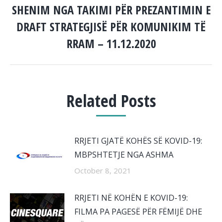
SHENIM NGA TAKIMI PËR PREZANTIMIN E
DRAFT STRATEGJISË PËR KOMUNIKIM TË
Next
post:
RRAM – 11.12.2020
Related Posts
RRJETI GJATË KOHËS SË KOVID-19:
MBPSHTETJE NGA ASHMA
October 8, 2021
RRJETI NË KOHËN E KOVID-19:
FILMA PA PAGESË PËR FËMIJË DHE