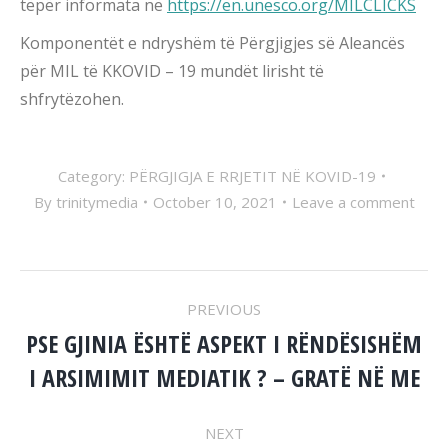
tëpër informata në
https://en.unesco.org/MILCLICKS
Komponentët e ndryshëm të Përgjigjes së Aleancës
për MIL të KKOVID – 19 mundët lirisht të
shfrytëzohen.
Category:
PËRGJIGJA E RRJETIT NË KOVID-19
By
trinitymedia
October 10, 2021
Leave a comment
POST
PREVIOUS
NAVIGATION
PSE GJINIA ËSHTË ASPEKT I RËNDËSISHËM
Previous
I ARSIMIMIT MEDIATIK ? – GRATË NË ME
post:
NEXT