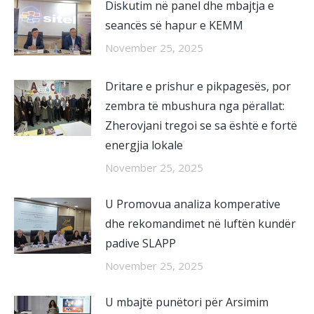
Diskutim në panel dhe mbajtja e
seancës së hapur e KEMM
November 25, 2025
Dritare e prishur e pikpagesës, por
zembra të mbushura nga përallat:
Zherovjani tregoi se sa është e fortë
energjia lokale
November 25, 2025
U Promovua analiza komperative
dhe rekomandimet në luftën kundër
padive SLAPP
November 25, 2025
U mbajtë punëtori për Arsimim