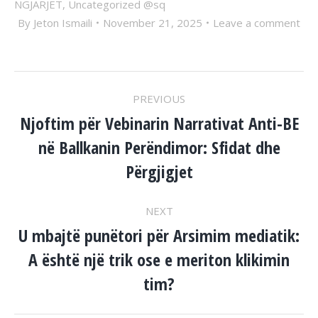
NGJARJET
,
Uncategorized @sq
By
Jeton Ismaili
November 21, 2025
Leave a comment
POST
PREVIOUS
NAVIGATION
Njoftim për Vebinarin Narrativat Anti-BE
në Ballkanin Perëndimor: Sfidat dhe
Previous
post:
Përgjigjet
NEXT
U mbajtë punëtori për Arsimim mediatik:
A është një trik ose e meriton klikimin
Next
post:
tim?