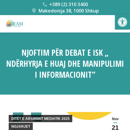
+389 (2) 310 3400
Makedonija 38, 1000 Shkup
Open
NJOFTIM PËR DEBAT E ISK „
NDËRHYRJA E HUAJ DHE MANIPULIMI
I INFORMACIONIT”
You are here:
DITËT E ARSIMIMIT MEDIATIK 2025
Nov
21
NGJARJET