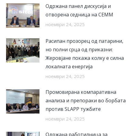
Одржана панел дискусија и
отворена седница на СЕММ
ноември 24, 2025
Расипан прозорец од патарини,
но полни срца од приказни:
Жеровјане покажа колку е силна
локалната енергија
ноември 24, 2025
Промовирана компаративна
анализа и препораки во борбата
против SLAPP тужбите
ноември 24, 2025
Одржана работилница за