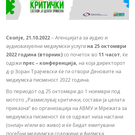
Скопје, 21.10.2022
– Агенцијата за аудио и
аудиовизуелни медиумски услуги
на 25 октомври
2022 година (вторник)
со почеток во
11 часот
, ќе
одржи
прес
–
конференција,
на која директорот
д-р Зоран Трајчевски ќе ги отвори Деновите на
медиумска писменост 2022 година.
Во периодот од 25 октомври до 1 ноември под
мотото „Размислувај критички, состави ја целата
приказна“ во организација на АВМУ и Мрежата за
медиумска писменост ќе се одржат низа настани
(онлајн и/или во живо) и ќе бидат емитувани
посебни медиумски содржини и филмска