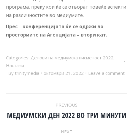
програма, преку кои ќе се отворат повеќе аспекти
на различностите во медиумите.
Прес
–
конференцијата ќе се одржи во
просториите на Агенцијата – втори кат.
Categories:
Денови на медиумска писменост 2022
,
Настани
By
trinitymedia
октомври 21, 2022
Leave a comment
POST
PREVIOUS
NAVIGATION
МЕДИУМСКИ ДЕН 2022 ВО ТРИ МИНУТИ
Previous
post:
NEXT