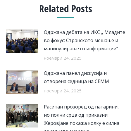
Related Posts
Одржана дебата на ИКС „ Младите
во фокус: Странското мешање и
манипулирање со информации“
ноември 24, 2025
Одржана панел дискусија и
отворена седница на СЕММ
ноември 24, 2025
Расипан прозорец од патарини,
но полни срца од приказни:
Жеровјане покажа колку е силна