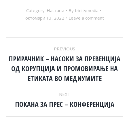
Category:
Настани
By
trinitymedia
октомври 13, 2022
Leave a comment
POST
PREVIOUS
NAVIGATION
ПРИРАЧНИК – НАСОКИ ЗА ПРЕВЕНЦИЈА
ОД КОРУПЦИЈА И ПРОМОВИРАЊЕ НА
Previous
post:
ЕТИКАТА ВО МЕДИУМИТЕ
NEXT
ПОКАНА ЗА ПРЕС – КОНФЕРЕНЦИЈА
Next
post: