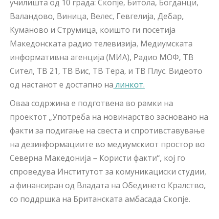
училишта од 10 града: Скопје, Битола, Богданци,
Валандово, Виница, Велес, Гевгелија, Дебар,
Куманово и Струмица, коишто ги посетија
Македонската радио телевизија, Медиумската
информативна агенција (МИА), Радио МОФ, ТВ
Сител, ТВ 21, ТВ Вис, ТВ Тера, и ТВ Плус. Видеото
од настанот е достапно на
линкот.
Оваа содржина е подготвена во рамки на
проектот „Употреба на новинарство засновано на
факти за подигање на свеста и спротивставување
на дезинформациите во медиумскиот простор во
Северна Македонија – Користи факти“, кој го
спроведува Институтот за комуникациски студии,
а финансиран од Владата на Обединето Кралство,
со поддршка на Британската амбасада Скопје.