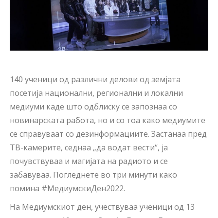
140 ученици од различни делови од земјата
посетија национални, регионални и локални
медиуми каде што одблиску се запознаа со
новинарската работа, но и со тоа како медиумите
се справуваат со дезинформациите. Застанаа пред
ТВ-камерите, седнаа „да водат вести“, ја
почувствуваа и магијата на радиото и се
забавуваа. Погледнете во три минути како
помина #МедиумскиДен2022.
На Медиумскиот ден, учествуваа ученици од 13