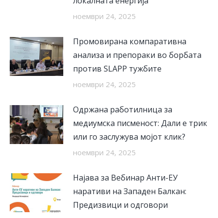
локалната енергија
ноември 24, 2025
Промовирана компаративна
анализа и препораки во борбата
против SLAPP тужбите
ноември 24, 2025
Одржана работилница за
медиумска писменост: Дали е трик
или го заслужува мојот клик?
ноември 24, 2025
Најава за Вебинар Анти-ЕУ
наративи на Западен Балкан:
Предизвици и одговори