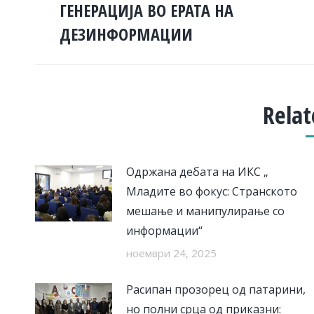
ГЕНЕРАЦИЈА ВО ЕРАТА НА
post:
ДЕЗИНФОРМАЦИИ
Relat
Одржана дебата на ИКС „
Младите во фокус: Странското
мешање и манипулирање со
информации“
ноември 24, 2025
Расипан прозорец од патарини,
но полни срца од приказни: