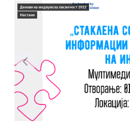
Денови на медиумска писменост 2022
Настани