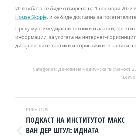
Изложбата ќе биде отворена на 1 ноември 2022 во
House Skopje
​, и ќе биде достапна за посетителит
Преку мултимедијални техники и алатки, посети
информации, за улогата на интернет-корисницит
дизајнерските тактики и корисничките навики ш
Categories:
Денови на медиумска писменост 2
Leave
POST
PREVIOUS
NAVIGATION
ПОДКАСТ НА ИНСТИТУТОТ МАКС
ВАН ДЕР ШТУЛ: ИДНАТА
Previous