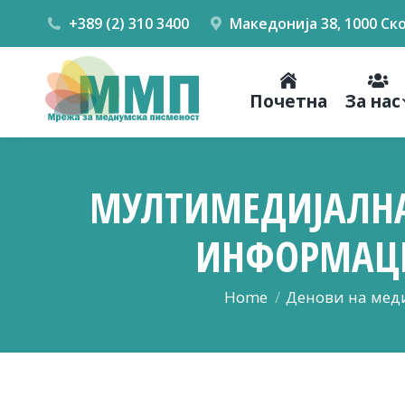
+389 (2) 310 3400
Македонија 38, 1000 Ск
Почетна
За нас
МУЛТИМЕДИЈАЛНА
ИНФОРМАЦИ
You are here:
Home
Денови на мед