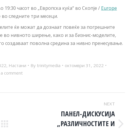
 19:30 часот во „Европска куќа“ во Скопје /
Europe
е во следните три месеци.
телите ќе можат да дознаат повеќе за погрешните
е во нивното ширење, како и за бизнис-моделите,
то создаваат поволна средина за нивно пренесување.
022
,
Настани
By
trinitymedia
октомври 31, 2022
 a comment
NEXT
ПАНЕЛ-ДИСКУСИЈА
„РАЗЛИЧНОСТИТЕ И
Next