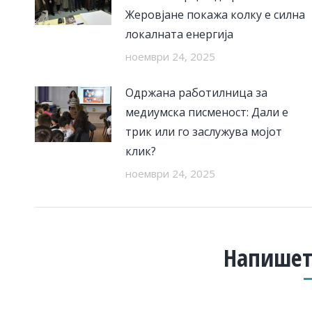
Жеровјане покажа колку е силна
локалната енергија
ноември 24, 2025
Одржана работилница за
медиумска писменост: Дали е
трик или го заслужува мојот
клик?
ноември 24, 2025
Напишет