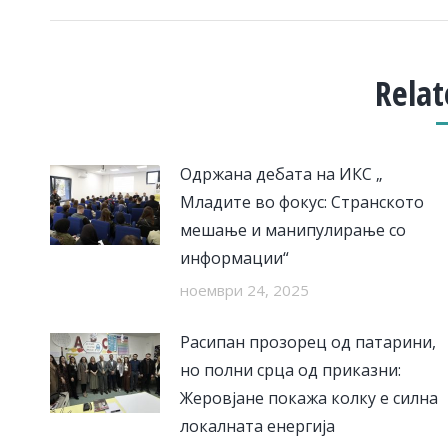
Relat
Одржана дебата на ИКС „
Младите во фокус: Странското
мешање и манипулирање со
информации“
ноември 24, 2025
Расипан прозорец од патарини,
но полни срца од приказни:
Жеровјане покажа колку е силна
локалната енергија