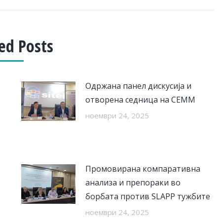
ed Posts
Одржана панел дискусија и
отворена седница на СЕММ
ноември 24, 2025
Промовирана компаративна
анализа и препораки во
борбата против SLAPP тужбите
ноември 24, 2025