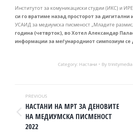
Институтот за комуникациски студии (ИКС) и ИР
си го вратиме назад просторот за дигитални
УСАИД за медиумска писменост „Младите размисл
година (четврток)
,
во Хотел Александар Палас,
информации за меѓународниот симпозиум се 
Category:
Настани
By
trinitymedia
POST
PREVIOUS
NAVIGATION
НАСТАНИ НА МРТ ЗА ДЕНОВИТЕ
НА МЕДИУМСКА ПИСМЕНОСТ
Previous
post:
2022