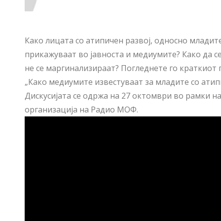
Како лицата со атипичен развој, односно младите
прикажуваат во јавноста и медиумите? Како да с
не се маргинализираат? Погледнете го краткиот пр
„Како медиумите известуваат за младите со атипи
Дискусијата се одржа на 27 октомври во рамки н
организација на Радио МОФ.