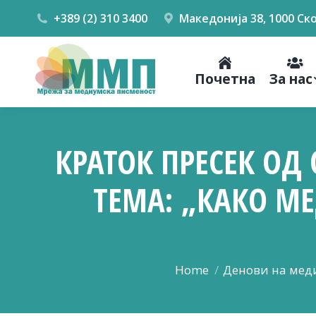
+389 (2) 310 3400
Македонија 38, 1000 Ск
Почетна
За нас
КРАТОК ПРЕСЕК ОД 
ТЕМА: „КАКО М
You are here:
Home
Денови на мед