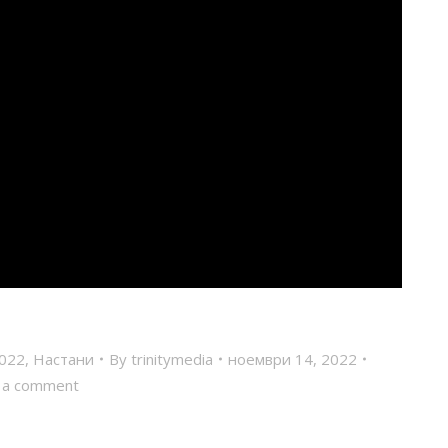
2022
,
Настани
By
trinitymedia
ноември 14, 2022
 a comment