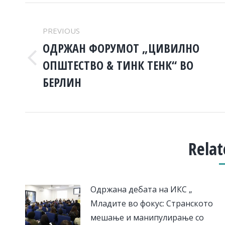
POST
PREVIOUS
NAVIGATION
ОДРЖАН ФОРУМОТ „ЦИВИЛНО
ОПШТЕСТВО & ТИНК ТЕНК“ ВО
Previous
post:
БЕРЛИН
Relat
Одржана дебата на ИКС „
Младите во фокус: Странското
мешање и манипулирање со