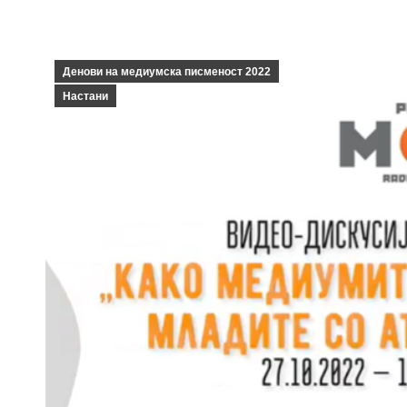
Денови на медиумска писменост 2022
Настани