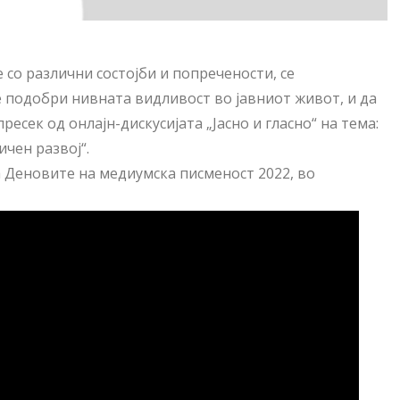
 со различни состојби и попречености, се
е подобри нивната видливост во јавниот живот, и да
есек од онлајн-дискусијата „Јасно и гласно“ на тема:
чен развој“.
а Деновите на медиумска писменост 2022, во