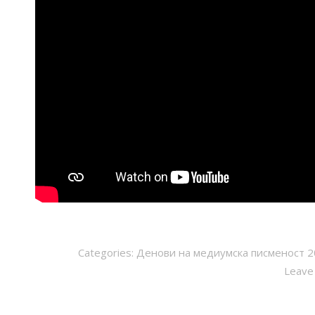
Categories:
Денови на медиумска писменост 
Leave