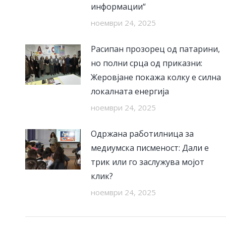
информации“
ноември 24, 2025
Расипан прозорец од патарини,
но полни срца од приказни:
Жеровјане покажа колку е силна
локалната енергија
ноември 24, 2025
Одржана работилница за
медиумска писменост: Дали е
трик или го заслужува мојот
клик?
ноември 24, 2025