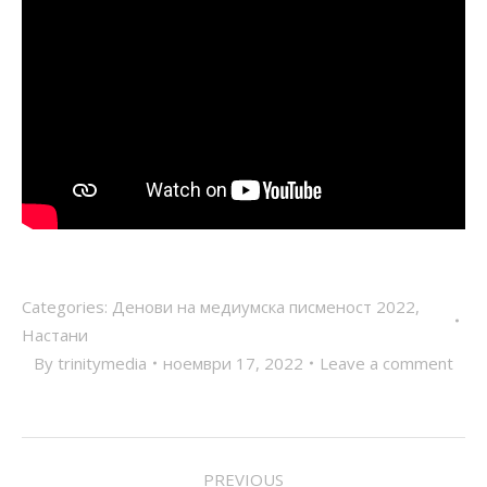
Categories:
Денови на медиумска писменост 2022
,
Настани
By
trinitymedia
ноември 17, 2022
Leave a comment
POST
PREVIOUS