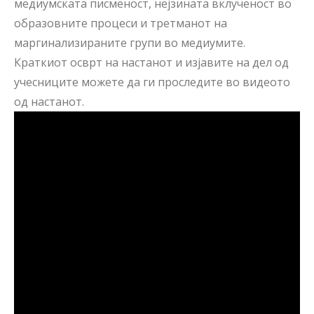
медиумската писменост, нејзината вклученост во
образовните процеси и третманот на
маргинализираните групи во медиумите.
Краткиот осврт на настанот и изјавите на дел од
учесниците можете да ги проследите во видеото
од настанот.