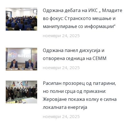
Одржана дебата на ИКС „ Младите
во фокус: Странското мешање и
манипулирање со информации“
ноември 24, 2025
Одржана панел дискусија и
отворена седница на СЕММ
ноември 24, 2025
Расипан прозорец од патарини,
но полни срца од приказни:
Жеровјане покажа колку е силна
локалната енергија
ноември 24, 2025