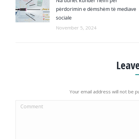
Na duhet kundër helm për
përdorimin e dëmshëm të mediave
sociale
November 5, 2024
Leave
Your email address will not be p
Comment