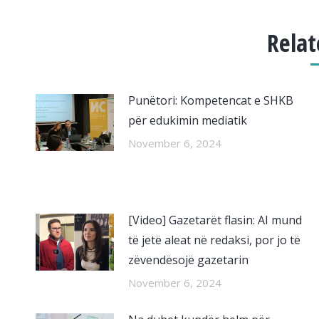
Relat
Punëtori: Kompetencat e SHKB
për edukimin mediatik
November 6, 2024
[Video] Gazetarët flasin: AI mund
të jetë aleat në redaksi, por jo të
zëvendësojë gazetarin
November 6, 2024