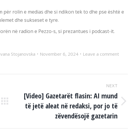
m për rolin e medias dhe si ndikon tek to dhe pse është e
lemet dhe sukseset e tyre.
orën në radion e Pezzo-s, si prezantues i podcast-it.
Ivana Stojanovska
November 6, 2024
Leave a comment
NEXT
[Video] Gazetarët flasin: AI mund
të jetë aleat në redaksi, por jo të
Next
post:
zëvendësojë gazetarin