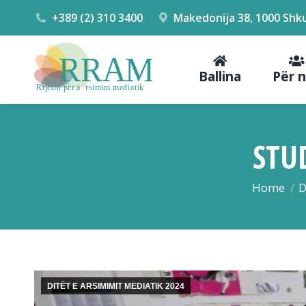
+389 (2) 310 3400
Makedonija 38, 1000 Shk
Ballina
Për 
STU
You are he
Home
D
DITËT E ARSIMIMIT MEDIATIK 2024