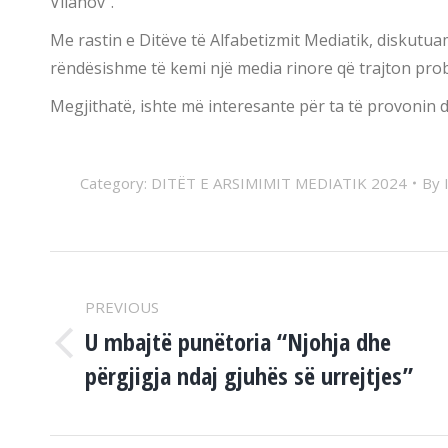
Vllahov”.
Me rastin e Ditëve të Alfabetizmit Mediatik, diskutua
rëndësishme të kemi një media rinore që trajton prob
Megjithatë, ishte më interesante për ta të provonin d
Category:
DITËT E ARSIMIMIT MEDIATIK 2024
By
POST
PREVIOUS
NAVIGATION
U mbajtë punëtoria “Njohja dhe
Previous
përgjigja ndaj gjuhës së urrejtjes”
post: