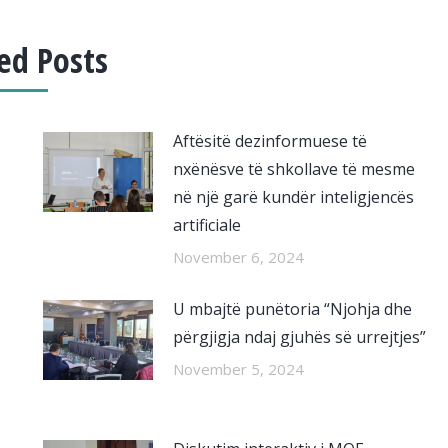
ed Posts
Aftësitë dezinformuese të
nxënësve të shkollave të mesme
në një garë kundër inteligjencës
artificiale
November 6, 2024
U mbajtë punëtoria “Njohja dhe
përgjigja ndaj gjuhës së urrejtjes”
November 5, 2024