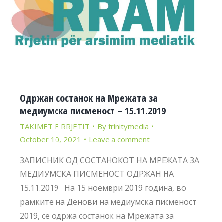
Одржан состанок на Мрежата за
медиумска писменост – 15.11.2019
TAKIMET E RRJETIT
By
trinitymedia
October 10, 2021
Leave a comment
ЗАПИСНИК ОД СОСТАНОКОТ НА МРЕЖАТА ЗА
МЕДИУМСКА ПИСМЕНОСТ ОДРЖАН НА
15.11.2019 На 15 ноември 2019 година, во
рамките на Денови на медиумска писменост
2019, се одржа состанок на Мрежата за