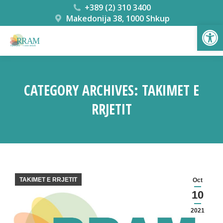
+389 (2) 310 3400
Makedonija 38, 1000 Shkup
Open
CATEGORY ARCHIVES:
TAKIMET E
RRJETIT
You are here:
TAKIMET E RRJETIT
Oct
10
2021