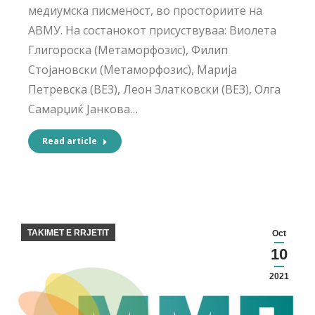
медиумска писменост, во просториите на
АВМУ. На состанокот присуствуваа: Виолета
Глигороска (Метаморфозис), Филип
Стојановски (Метаморфозис), Марија
Петревска (ВЕЗ), Леон Златковски (ВЕЗ), Олга
Самарџиќ Јанкова…
Read article
TAKIMET E RRJETIT
Oct
10
2021