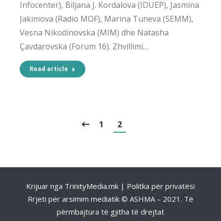
Infocenter), Biljana J. Kordalova (IDUEP), Jasmina
Jakimova (Radio MOF), Marina Tuneva (SEMM),
Vesna Nikodinovska (MIM) dhe Natasha
Çavdarovska (Forum 16). Zhvillimi…
Read article
1
2
Krijuar nga
TrinityMedia.mk
|
Politka për privatësi
Rrjeti për arsimim mediatik © ASHMA – 2021. Të
përmbajtura të gjitha të drejtat