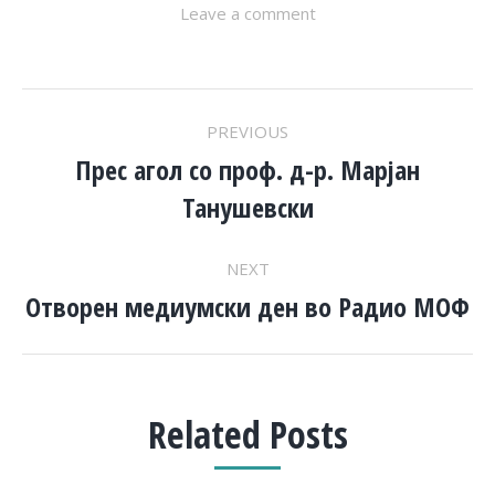
Leave a comment
POST
PREVIOUS
NAVIGATION
Прес агол со проф. д-р. Марјан
Previous
Танушевски
post:
NEXT
Отворен медиумски ден во Радио МОФ
Next
post:
Related Posts