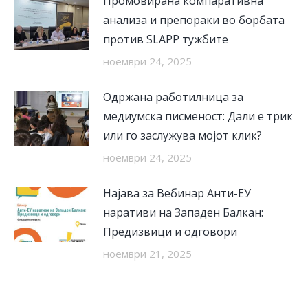
Промовирана компаративна
анализа и препораки во борбата
против SLAPP тужбите
ноември 24, 2025
Одржана работилница за
медиумска писменост: Дали е трик
или го заслужува мојот клик?
ноември 24, 2025
Најава за Вебинар Анти-ЕУ
наративи на Западен Балкан:
Предизвици и одговори
ноември 21, 2025