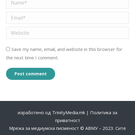
Name *
Email *
Website
Save my name, email, and website in this browser for
the next time I comment.
Post comment
изработено од
TrinityMedia.mk
|
Политика за
приватност
Мрежа за медиумска писменост © АВМУ – 2023. Сите