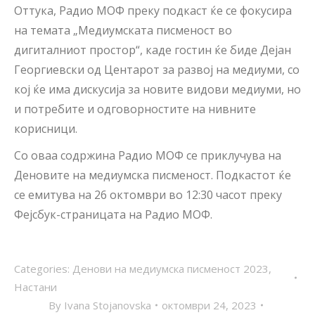
Оттука, Радио МОФ преку подкаст ќе се фокусира
на темата „Медиумската писменост во
дигиталниот простор“, каде гостин ќе биде Дејан
Георгиевски од Центарот за развој на медиуми, со
кој ќе има дискусија за новите видови медиуми, но
и потребите и одговорностите на нивните
корисници.
Со оваа содржина Радио МОФ се приклучува на
Деновите на медиумска писменост. Подкастот ќе
се емитува на 26 октомври во 12:30 часот преку
Фејсбук-страницата на Радио МОФ.
Categories:
Денови на медиумска писменост 2023
,
Настани
By
Ivana Stojanovska
октомври 24, 2023