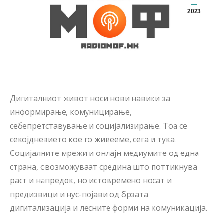
2023
Дигиталниот живот носи нови навики за
информирање, комуницирање,
себепретставување и социјализирање. Тоа се
секојдневието кое го живееме, сега и тука.
Социјалните мрежи и онлајн медиумите од една
страна, овозможуваат средина што поттикнува
раст и напредок, но истовремено носат и
предизвици и нус-појави од брзата
дигитализација и лесните форми на комуникација.