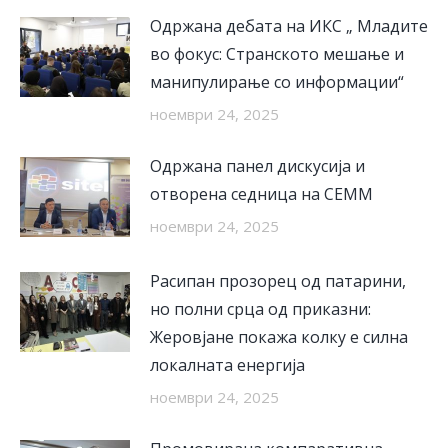
Одржана дебата на ИКС „ Младите
во фокус: Странското мешање и
манипулирање со информации“
ноември 24, 2025
Одржана панел дискусија и
отворена седница на СЕММ
ноември 24, 2025
Расипан прозорец од патарини,
но полни срца од приказни:
Жеровјане покажа колку е силна
локалната енергија
ноември 24, 2025