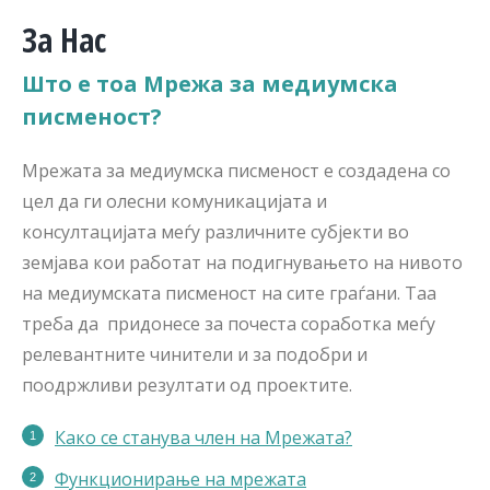
За Нас
Што е тоа Мрежа за медиумска
писменост?
Мрежата за медиумска писменост е создадена со
цел да ги олесни комуникацијата и
консултацијата меѓу различните субјекти во
земјава кои работат на подигнувањето на нивото
на медиумската писменост на сите граѓани. Таа
треба да придонесе за почеста соработка меѓу
релевантните чинители и за подобри и
поодржливи резултати од проектите.
Како се станува член на Мрежата?
Функционирање на мрежата