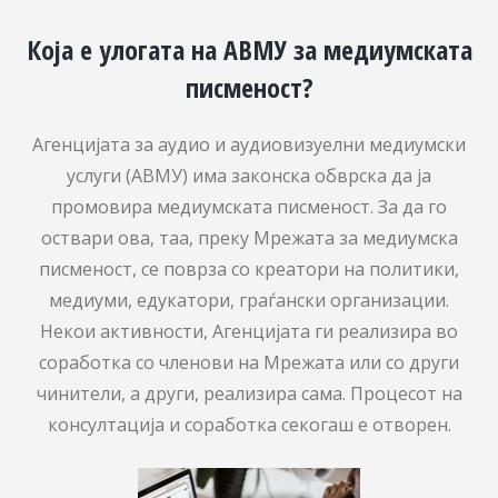
Која е улогата на АВМУ за медиумската
писменост?
Агенцијата за аудио и аудиовизуелни медиумски
услуги (АВМУ) има законска обврска да ја
промовира медиумската писменост. За да го
оствари ова, таа, преку Мрежата за медиумска
писменост, се поврза со креатори на политики,
медиуми, едукатори, граѓански организации.
Некои активности, Агенцијата ги реализира во
соработка со членови на Мрежата или со други
чинители, а други, реализира сама. Процесот на
консултација и соработка секогаш е отворен.