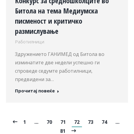
Конкурс за средношколците во
Битола на тема Медиумска
писменост и критичко
размислување
Работилници
Здружението ГАНИМЕД од Битола во
изминатите две недели успешно ги
спроведе седумте работилници,
предвидени за…
Прочитај повеќе
1
…
70
71
72
73
74
…
81