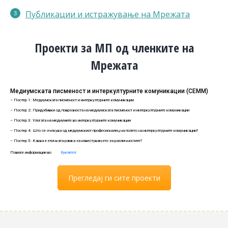
Публикации
и истражување на Мрежата
Проекти за МП од членките на
Мрежата
Медиумската писменост и интеркултурните комуникации (СЕММ)
– Постер 1: Медиумската писменост и интеркултурните комуникации
– Постер 2: Придобивки од поврзаноста на медиумската писменост и интеркултурните комуникации
– Постер 3: Улогата на медиумите во интеркултурните комуникации
– Постер 4: Што се очекува од медиумскиот професионалец на полето на интеркултурните комуникации?
– Постер 5: Каква е етичката рамка за известувањето за различностите?
Повеќе информации во
буклетот
Прегледај ги сите проекти