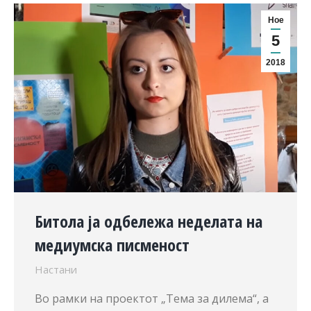
Ное
5
2018
Битола ја одбележа неделата на
медиумска писменост
Настани
Во рамки на проектот „Тема за дилема“, а