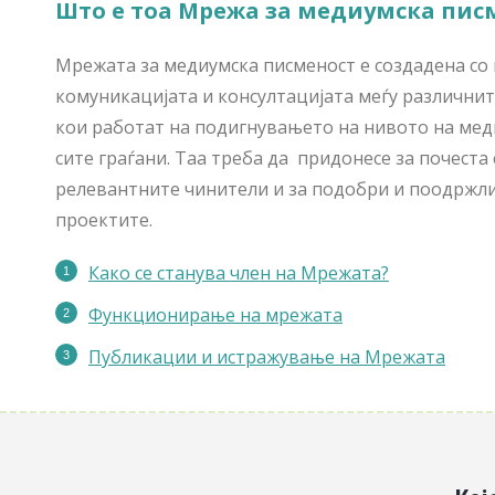
Што е тоа Мрежа за медиумска пис
Мрежата за медиумска писменост е создадена со 
комуникацијата и консултацијата меѓу различните
кои работат на подигнувањето на нивото на мед
сите граѓани. Таа треба да придонесе за почеста
релевантните чинители и за подобри и поодржли
проектите.
Како се станува член на Мрежата?
Функционирање на мрежата
Публикации
и истражување на Мрежата