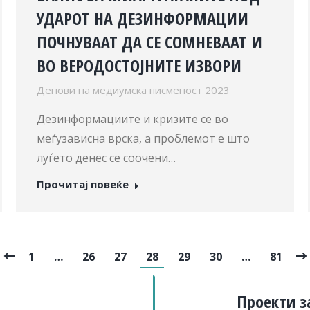
УДАРОТ НА ДЕЗИНФОРМАЦИИ
ПОЧНУВААТ ДА СЕ СОМНЕВААТ И
ВО ВЕРОДОСТОЈНИТЕ ИЗВОРИ
Денови на медиумска писменост 2023
Дезинформациите и кризите се во
меѓузависна врска, а проблемот е што
луѓето денес се соочени…
Прочитај повеќе
1
…
26
27
28
29
30
…
81
Проекти з