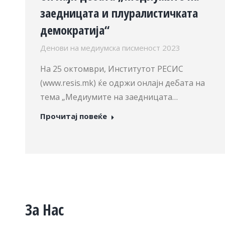
заедницата и плуралистичката
демократија“
Денови на медиумска писменост 2023
На 25 октомври, Институтот РЕСИС
(www.resis.mk) ќе одржи онлајн дебата на
тема „Медиумите на заедницата…
Прочитај повеќе
За Нас