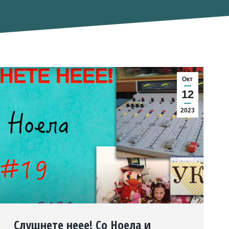
Окт
12
2023
Слушнете неее! Со Ноела и