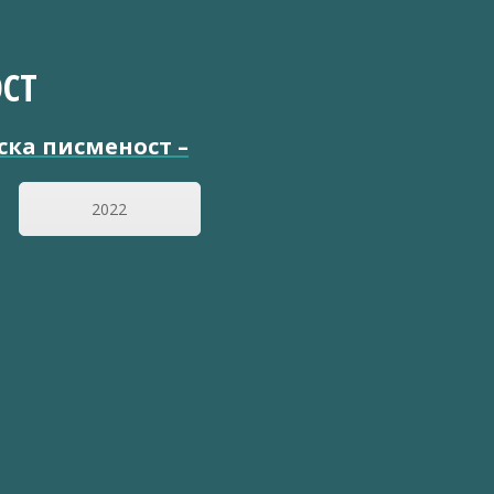
СТ
ска писменост
–
2022