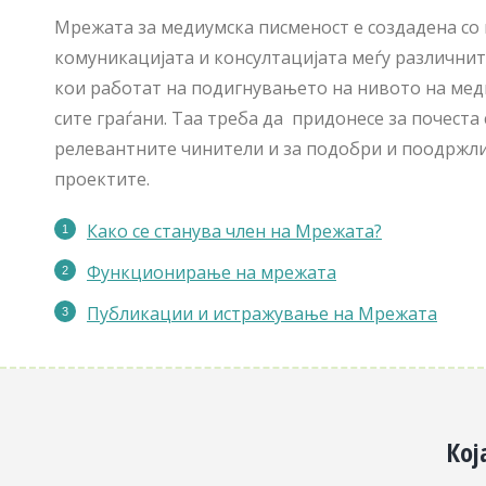
Мрежата за медиумска писменост е создадена со 
комуникацијата и консултацијата меѓу различните
кои работат на подигнувањето на нивото на мед
сите граѓани. Таа треба да придонесе за почеста
релевантните чинители и за подобри и поодржли
проектите.
Како се станува член на Мрежата?
Функционирање на мрежата
Публикации
и истражување на Мрежата
Кој