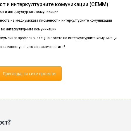
т и интеркултурните комуникации (СЕММ)
ст и интеркултурните комуникации
аноста на медиумската писменост и интеркултурните комуникации
е во интеркултурните комуникации
едиумскиот професионалец на полето на интеркултурните комуникации?
ка за известувањето за различностите?
Прегледај ги сите проекти
ост?