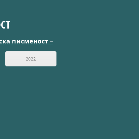
СТ
ска писменост
–
2022