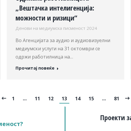
„Вештачка интелигенција:
можности и ризици“
Денови на медиумска писменост 2024
Во Агенцијата за аудио и аудиовизуелни
медиумски услуги на 31 октомври се
одржи работилница на…
Прочитај повеќе
1
…
11
12
13
14
15
…
81
Проекти з
меност?