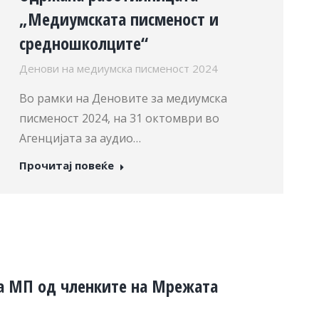
„Медиумската писменост и
средношколците“
Денови на медиумска писменост 2024
Во рамки на Деновите за медиумска
писменост 2024, на 31 октомври во
Агенцијата за аудио…
Прочитај повеќе
а МП од членките на Мрежата