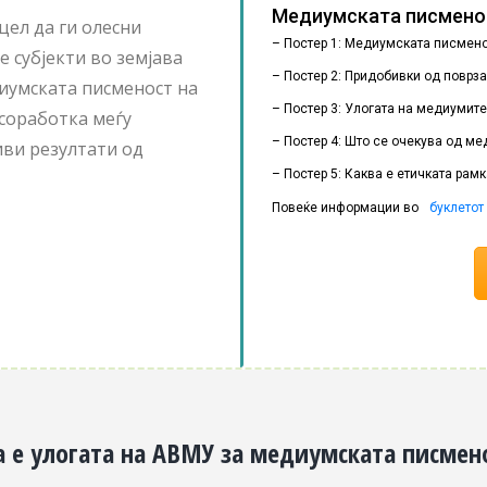
Медиумската писменос
цел да ги олесни
– Постер 1: Медиумската писмено
 субјекти во земјава
– Постер 2: Придобивки од поврз
иумската писменост на
– Постер 3: Улогата на медиумит
 соработка меѓу
– Постер 4: Што се очекува од м
ви резултати од
– Постер 5: Каква е етичката рам
Повеќе информации во
буклетот
а е улогата на АВМУ за медиумската писмен