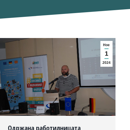
Ное
1
2024
Одржана работилницата