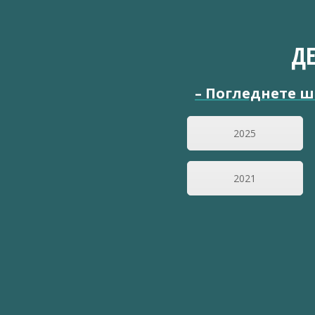
Д
–
Погледнете ш
2025
2021