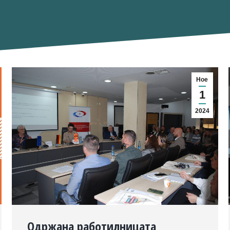
Ное
1
2024
Одржана работилницата