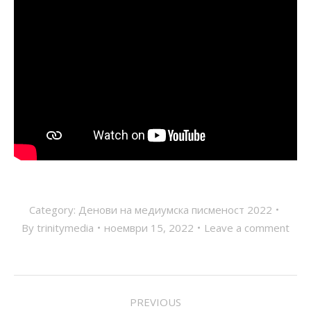
Category:
Денови на медиумска писменост 2022
By
trinitymedia
ноември 15, 2022
Leave a comment
POST
PREVIOUS