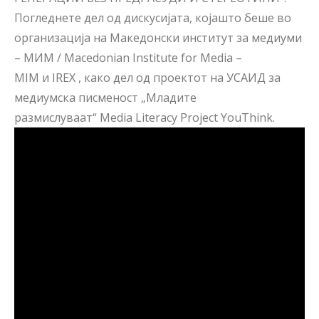
Погледнете дел од дискусијата, којашто беше во
организација на
Македонски институт за медиуми
– МИМ / Macedonian Institute for Media –
MIM
и
IREX
, како дел од проектот на УСАИД за
медиумска писменост „Младите
размислуваат“
Media Literacy Project YouThin
k.