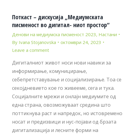
Поткаст – дискусија „Медиумската
писменост во дигитал- ниот простор“
Денови на медиумска писменост 2023
,
Настани
By
Ivana Stojanovska
октомври 24, 2023
Leave a comment
Дигиталниот живот носи нови навики за
информирање, комуницирање,
себепретставување и социјализирање. Тоа се
секојдневието кое го живееме, сега и тука.
Социјалните мрежи и онлајн медиумите од
една страна, овозможуваат средина што
поттикнува раст и напредок, но истовремено
носат и предизвици и нус-појави од брзата
дигитализација и лесните форми на