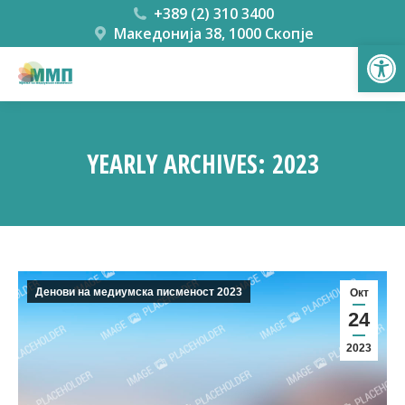
+389 (2) 310 3400
Македонија 38, 1000 Скопје
Open
YEARLY ARCHIVES:
2023
You are here:
Денови на медиумска писменост 2023
Окт
24
2023