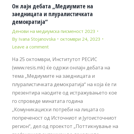
Он лајн дебата „Медиумите на
заедницата и плуралистичката
демократија“
Денови на медиумска писменост 2023
By
Ivana Stojanovska
октомври 24, 2023
Leave a comment
На 25 октомври, Институтот РЕСИС
(www.resis.mk) ќе одржи онлајн дебата на
тема „Медиумите на заедницата и
плуралистичката демократија“ на која ќе ги
презентира наодите од истражувањето кое
го спроведе минатата година
„Комуникациски потреби на лицата со
попреченост од Источниот и Југоисточниот
регион“, дел од проектот „Поттикнување на