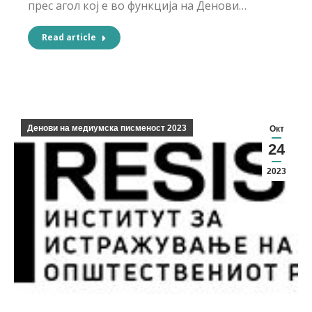
прес агол кој е во функција на Денови…
Read article
Денови на медиумска писменост 2023
Окт
24
2023