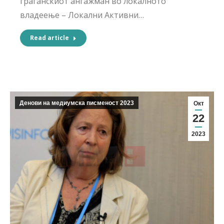
граѓанскиот ангажман во локалното
владеење – Локални Активни…
Read article
Денови на медиумска писменост 2023
Окт
22
2023