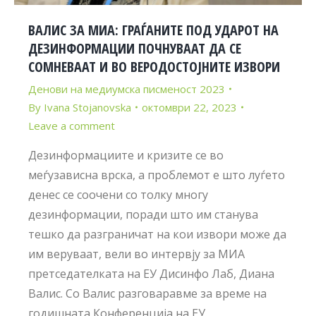
ВАЛИС ЗА МИА: ГРАЃАНИТЕ ПОД УДАРОТ НА
ДЕЗИНФОРМАЦИИ ПОЧНУВААТ ДА СЕ
СОМНЕВААТ И ВО ВЕРОДОСТОЈНИТЕ ИЗВОРИ
Денови на медиумска писменост 2023
By
Ivana Stojanovska
октомври 22, 2023
Leave a comment
Дезинформациите и кризите се во
меѓузависна врска, а проблемот е што луѓето
денес се соочени со толку многу
дезинформации, поради што им станува
тешко да разграничат на кои извори може да
им веруваат, вели во интервју за МИА
претседателката на ЕУ Дисинфо Лаб, Диана
Валис. Со Валис разговаравме за време на
годишната Конференција на ЕУ…