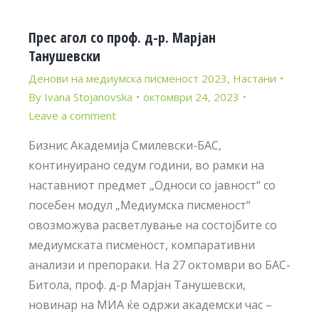
Прес агол со проф. д-р. Марјан
Танушевски
Денови на медиумска писменост 2023
,
Настани
By
Ivana Stojanovska
октомври 24, 2023
Leave a comment
Бизнис Академија Смилевски-БАС,
континуирано седум години, во рамки на
наставниот предмет „Односи со јавност“ со
посебен модул „Медиумска писменост“
овозможува расветлување на состојбите со
медиумската писменост, компаративни
анализи и препораки. На 27 октомври во БАС-
Битола, проф. д-р Марјан Танушевски,
новинар на МИА ќе одржи академски час –