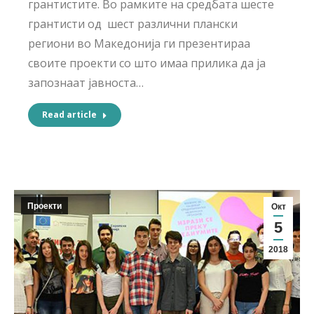
грантистите. Во рамките на средбата шесте
грантисти од шест различни плански
региони во Македонија ги презентираа
своите проекти со што имаа прилика да ја
запознаат јавноста…
Read article
Проекти
Окт
5
2018