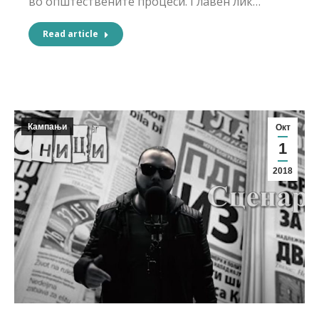
во општествените процеси. Главен лик…
Read article
Кампањи
Окт
1
2018