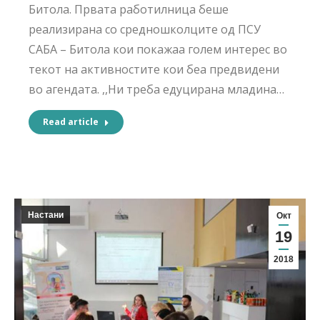
Битола. Првата работилница беше
реализирана со средношколците од ПСУ
САБА – Битола кои покажаа голем интерес во
текот на активностите кои беа предвидени
во агендата. ,,Ни треба едуцирана младина…
Read article
Настани
Окт
19
2018