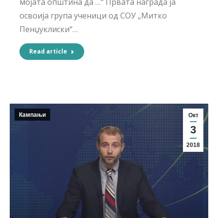
мојата општина да …“ Првата награда ја
освоија група ученици од СОУ „Митко
Пенџуклиски“…
Read article
Кампањи
Окт
3
2018