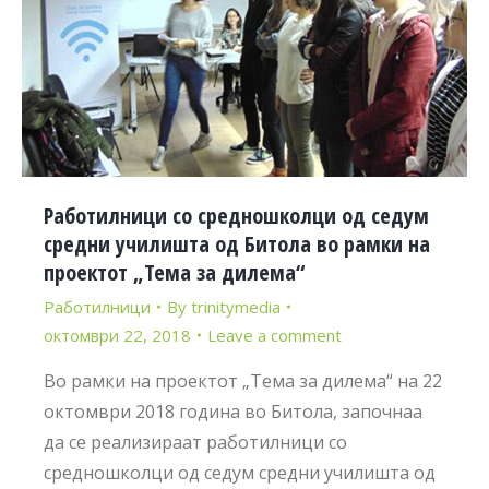
Работилници со средношколци од седум
средни училишта од Битола во рамки на
проектот „Тема за дилема“
Работилници
By
trinitymedia
октомври 22, 2018
Leave a comment
Во рамки на проектот „Тема за дилема“ на 22
октомври 2018 година во Битола, започнаа
да се реализираат работилници со
средношколци од седум средни училишта од