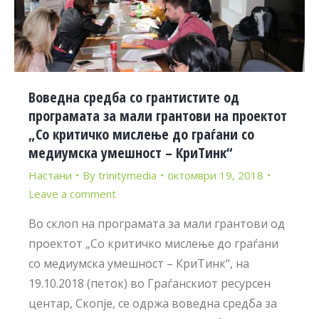
Воведна средба со грантистите од
програмата за мали грантови на проектот
„Со критичко мислење до граѓани со
медиумска умешност – КриТинк“
Настани
By
trinitymedia
октомври 19, 2018
Leave a comment
Во склоп на програмата за мали грантови од
проектот „Со критичко мислење до граѓани
со медиумска умешност – КриТинк“, на
19.10.2018 (петок) во Граѓанскиот ресурсен
центар, Скопје, се одржа воведна средба за