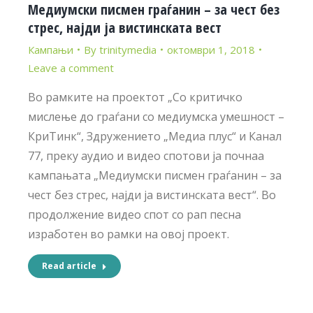
Медиумски писмен граѓанин – за чест без
стрес, најди ја вистинската вест
Кампањи
By
trinitymedia
октомври 1, 2018
Leave a comment
Во рамките на проектот „Со критичко
мислење до граѓани со медиумска умешност –
КриТинк“, Здружението „Медиа плус“ и Канал
77, преку аудио и видео спотови ја почнаа
кампањата „Медиумски писмен граѓанин – за
чест без стрес, најди ја вистинската вест“. Во
продолжение видео спот со рап песна
изработен во рамки на овој проект.
Read article