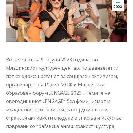
2023
Во петокот на 9ти јуни 2023 година, во
Младинскиот културен центар, по дванаесетти
пат се одржа настанот за социјален активизам,
организиран од Радио МОФ и Младински
образовен форум „ENGAGE 2023“. Темите на
овогодишниот „ENGAGE“ беа феминизмот и
младинскиот активизам, на кој домашни и
странски активисти споделија знаења и искуства
поврзани со граѓанска ангажираност, култура,