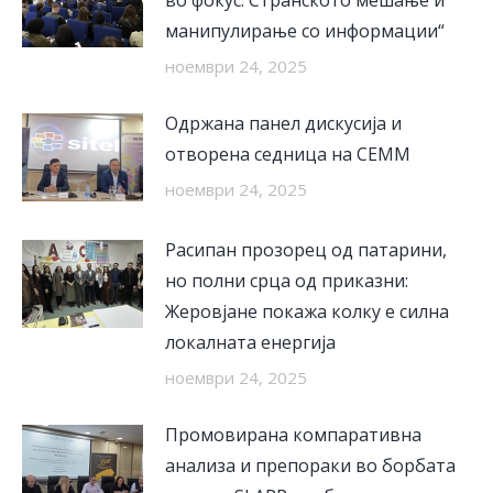
во фокус: Странското мешање и
манипулирање со информации“
ноември 24, 2025
Одржана панел дискусија и
отворена седница на СЕММ
ноември 24, 2025
Расипан прозорец од патарини,
но полни срца од приказни:
Жеровјане покажа колку е силна
локалната енергија
ноември 24, 2025
Промовирана компаративна
анализа и препораки во борбата