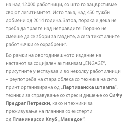
на над 12.000 работници, со што го зацврстивме
својот легитимитет. Исто така, над 450 тужби
добиени од 2014 година. Затоа, порака е дека не
треба да траете над неправдите! Порано не
смееше да се збори за газдите, а сега текстилните
работнички се охрабрени“.
Во рамки на овогодинешното издание на
настанот за социјален активизам „ENGAGE“,
присутните учествуваа и во неколку работилници
– реупотреба на стара облека со техника на сито
принт организирана од „
Партизанска штампа
“,
техники за справување со стрес и дишење со
СиФу
Предраг Петрески
, како и техники за
преживување на планина со експерти
од
Планинарски Клуб „Македон“
.