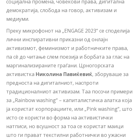
социјална промена, човекови права, дигитална
демократија, слобода на говор, активизам и
медиуми.
Преку микрофонот на „ENGAGE 2023“ се споделија
лични инспиративни приказни од онлајн
активизмот, феминизмот и работничките права,
па сè до читање слем поезија и борбата за глас на
маргинализираните граѓани. Црногорската
активистка
Николина Павиќевиќ
, зборуваше за
предноста на дигиталниот, наспроти
традиционалниот активизам. Таа посочи примери
за „Rainbow washing“ – капиталистичка алатка која
ја користат корпорациите, или „Pink washing“, што
исто се користи во форма на активистички
натписи, но всушност за тоа се користат маици
што ги прават текстилни работнички во ужасни