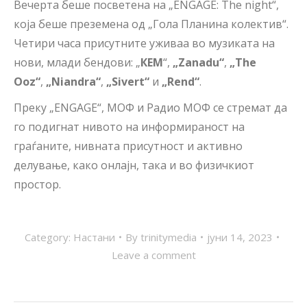
Вечерта беше посветена на „ENGAGE: Тhe night“,
која беше преземена од „Гола Планина колектив“.
Четири часа присутните уживаа во музиката на
нови, млади бендови: „
КЕМ
“,
„Zanadu“
,
„The
Ooz“
,
„Niandra“
,
„Sivert“
и
„Rend“
.
Преку „ENGAGE“, МОФ и Радио МОФ се стремат да
го подигнат нивото на информираност на
граѓаните, нивната присутност и активно
делување, како онлајн, така и во физичкиот
простор.
Category:
Настани
By
trinitymedia
јуни 14, 2023
Leave a comment