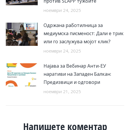
против SLAPP тужбите
ноември 24, 2025
Одржана работилница за
медиумска писменост: Дали е трик
или го заслужува мојот клик?
ноември 24, 2025
Најава за Вебинар Анти-ЕУ
наративи на Западен Балкан:
Предизвици и одговори
ноември 21, 2025
Напишете коментар