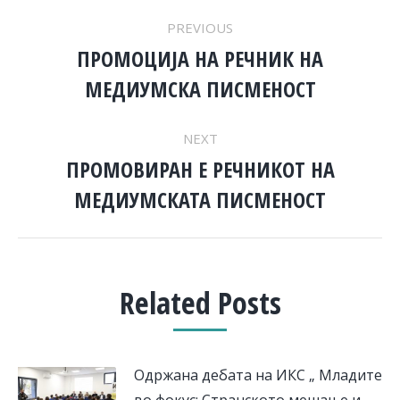
POST
PREVIOUS
NAVIGATION
ПРОМОЦИЈА НА РЕЧНИК НА
Previous
МЕДИУМСКА ПИСМЕНОСТ
post:
NEXT
ПРОМОВИРАН Е РЕЧНИКОТ НА
Next
МЕДИУМСКАТА ПИСМЕНОСТ
post:
Related Posts
Одржана дебата на ИКС „ Младите