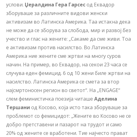
услови.
Џералдина Гера Гарсес
од Еквадор
зборуваше за различните видови женски
активизам во Латинска Америка. Таа истакна дека
не може да се зборува за слобода, мир и развој без
учество и глас на жените: „Сакаме да сме живи. Тоа
е активизам против насилство. Во Латинска
Америка ние жените сме жртви на многу суров
начин. На пример, во Еквадор, на секои 23 часа се
случува еден фемицид. 6 од 10 жени биле жртви на
насилство. Латинска Америка се смета за втор
најсмртоносен регион во светот“. На „ENGAGE“
слем феминистичка поезија читаше
Аделина
Тершани
од Косово, која исто така зборуваше за
проблемот со фемицидот: „Жените во Косово не се
добро претставени и пазарот на трудот и само
20% од жените се вработени. Тие најчесто прават