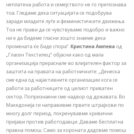
неплатена работа и семејството не го препознава
тоа. Гледаме дека ситуацијата се подобрува
заради младите луѓе и феминистичките движења.
Тоа не прави да се чувствуваме подобро и важно
ни е да бидеме гласни зошто знаеме дека
промената ќе биде спора“.
Кристина Ампева
од
„Гласен Текстилец“ објасни како од мала
организација прераснале во влијателен фактор за
заштита на правата на работничките: „Денеска
сме една од најактивните организации кога се
работи за работниците од целиот приватен
сектор. Попризнаени сме надвор од државата. Во
Македонија ги направивме првите штрајкови по
многу долг период, покренувавме кривични
пријави против работодавци. Даваме бесплатна
правна помош. Само за короната дадовме помош