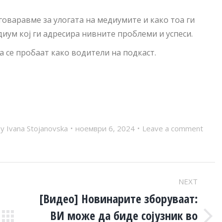
оваравме за улогата на медиумите и како тоа ги
иум кој ги адресира нивните проблеми и успеси.
а се пробаат како водители на подкаст.
By
Ivana Stojanovska
ноември 6, 2024
Leave a comment
NEXT
[Видео] Новинарите зборуваат:
ВИ може да биде сојузник во