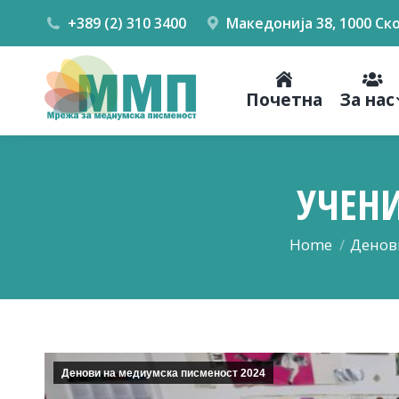
+389 (2) 310 3400
Македонија 38, 1000 Ск
Почетна
За нас
УЧЕН
You are here:
Home
Денов
Денови на медиумска писменост 2024