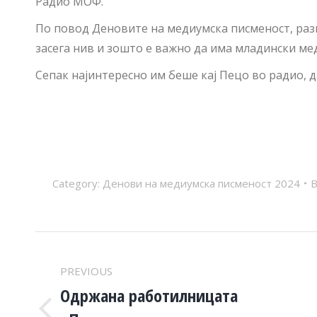
Радио МОФ.
По повод Деновите на медиумска писменост, разг
засега нив и зошто е важно да има младински мед
Сепак најинтересно им беше кај Пецо во радио, д
Category:
Денови на медиумска писменост 2024
POST
PREVIOUS
NAVIGATION
Одржана работилницата