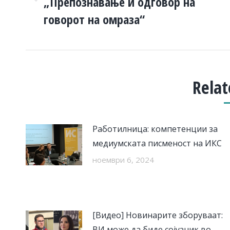
„Препознавање и одговор на
Previous
post:
говорот на омраза“
Relat
Работилница: компетенции за
медиумската писменост на ИКС
ноември 6, 2024
[Видео] Новинарите зборуваат:
ВИ може да биде сојузник во