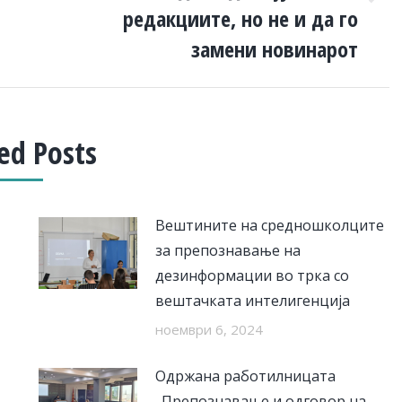
Next
редакциите, но не и да го
post:
замени новинарот
ed Posts
Вештините на средношколците
за препознавање на
дезинформации во трка со
вештачката интелигенција
ноември 6, 2024
Одржана работилницата
„Препознавање и одговор на