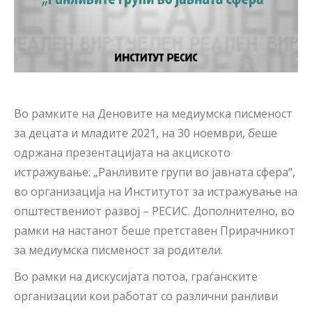
Во рамките на Деновите на медиумска писменост
за децата и младите 2021, на 30 ноември, беше
одржана презентацијата на акциското
истражување: „Ранливите групи во јавната сфера“,
во организација на Институтот за истражување на
општествениот развој – РЕСИС. Дополнително, во
рамки на настанот беше претставен Прирачникот
за медиумска писменост за родители.
Во рамки на дискусијата потоа, граѓанските
организации кои работат со различни ранливи