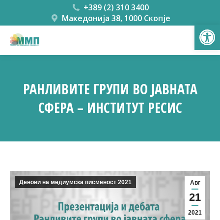
+389 (2) 310 3400
Македонија 38, 1000 Скопје
Open
РАНЛИВИТЕ ГРУПИ ВО ЈАВНАТА
СФЕРА – ИНСТИТУТ РЕСИС
You are here:
Денови на медиумска писменост 2021
Авг
21
2021