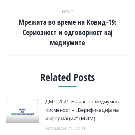
NEXT
Мрежата во време на Ковид-19:
Сериозност и одговорност кај
Next
post:
медиумите
Related Posts
ДМП 2021: На час по медиумска
писменост – „Верификација на
информации“ (МИМ)
октомври 21, 2021