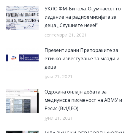
УКЛО ФМ-Битола: Oсумнаесетто
издание на радиоемисијата за
деца ,,Слушнете неее!“
септември 21, 2021
Презентирани Препораките за
етичко известување за млади и
деца
јули 21, 2021
Одржана онлајн дебата за
медиумска писменост на АВМУ и
Ресис (ВИДЕО)
јуни 21, 2021