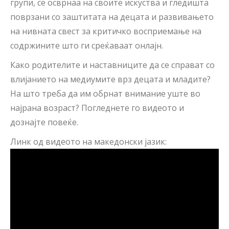
групи, се осврнаа на своите искуства и гледишта
поврзани со заштитата на децата и развивањето
на нивната свест за критичко восприемање на
содржините што ги среќаваат онлајн.
Како родителите и наставниците да се справат со
влијанието на медиумите врз децата и младите?
На што треба да им обрнат внимание уште во
најрана возраст? Погледнете го видеото и
дознајте повеќе.
Линк од видеото на македонски јазик: