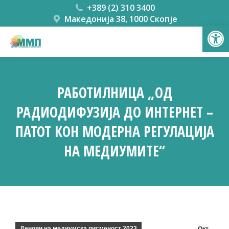
+389 (2) 310 3400
Македонија 38, 1000 Скопје
Open
РАБОТИЛНИЦА „ОД
РАДИОДИФУЗИЈА ДО ИНТЕРНЕТ –
ПАТОТ КОН МОДЕРНА РЕГУЛАЦИЈА
НА МЕДИУМИТЕ“
You are here:
Денови на медиумска писменост 2023