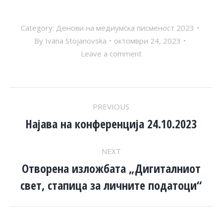
Category:
Денови на медиумска писменост 2023
By
Ivana Stojanovska
октомври 24, 2023
Leave a comment
POST
PREVIOUS
NAVIGATION
Најава на конференција 24.10.2023
Previous
post:
NEXT
Отворена изложбата „Дигиталниот
Next
свет, стапица за личните податоци“
post: