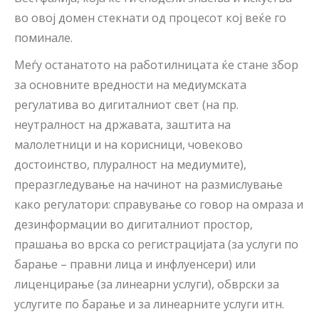
во овој домен стекнати од процесот кој веќе го
поминале.
Меѓу останатото на работилницата ќе стане збор
за основните вредности на медиумската
регулатива во дигиталниот свет (на пр.
неутралност на државата, заштита на
малолетници и на корисници, човеково
достоинство, плуралност на медиумите),
преразгледување на начинот на размислување
како регулатори: справување со говор на омраза и
дезинформации во дигиталниот простор,
прашања во врска со регистрацијата (за услуги по
барање – правни лица и инфлуенсери) или
лиценцирање (за линеарни услуги), обврски за
услугите по барање и за линеарните услуги итн.