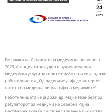
Окт
24
2023
Во рамки на Деновите на медиумска писменост
2023, Агенцијата за аудио и аудиовизуелни
медиумски услуги за своите вработени ќе ја одржи
работилницата „Од радиодифузија до интернет –
патот кон модерна регулација на медиумите“.
Работилницата ќе ја држи др. Мајке Исенберг од
регулаторот за медиуми на Северна Рајна
Вестфалија, која ќе ги сподели знаења и искуства