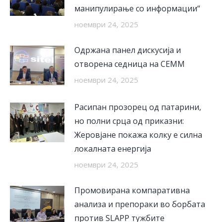
манипулирање со информации“
ноември 24, 2025
Одржана панел дискусија и
отворена седница на СЕММ
ноември 24, 2025
Расипан прозорец од патарини,
но полни срца од приказни:
Жеровјане покажа колку е силна
локалната енергија
ноември 24, 2025
Промовирана компаративна
анализа и препораки во борбата
против SLAPP тужбите