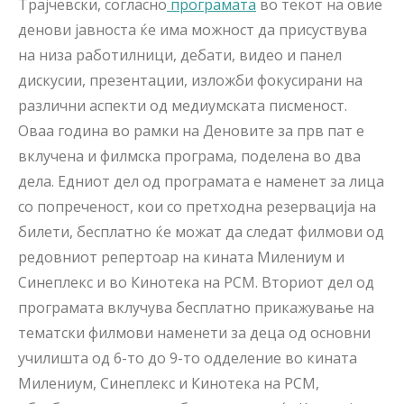
Трајчевски, согласно
програмата
во текот на овие
денови јавноста ќе има можност да присуствува
на низа работилници, дебати, видео и панел
дискусии, презентации, изложби фокусирани на
различни аспекти од медиумската писменост.
Оваа година во рамки на Деновите за прв пат е
вклучена и филмска програма, поделена во два
дела. Едниот дел од програмата е наменет за лица
со попреченост, кои со претходна резервација на
билети, бесплатно ќе можат да следат филмови од
редовниот репертоар на кината Милениум и
Синеплекс и во Кинотека на РСМ. Вториот дел од
програмата вклучува бесплатно прикажување на
тематски филмови наменети за деца од основни
училишта од 6-то до 9-то одделение во кината
Милениум, Синеплекс и Кинотека на РСМ,