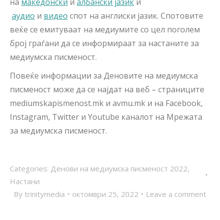
на
македонски
и
албански јазик
и
аудио
и
видео
спот на англиски јазик. Спотовите
веќе се емитуваат на медиумите со цел поголем
број граѓани да се информираат за настаните за
медиумска писменост.
Повеќе информации за Деновите на медиумска
писменост може да се најдат на веб – страниците
mediumskapismenost.mk и avmu.mk и на Facebook,
Instagram, Twitter и Youtube каналот на Мрежата
за медиумска писменост.
Categories:
Денови на медиумска писменост 2022
,
Настани
By
trinitymedia
октомври 25, 2022
Leave a comment