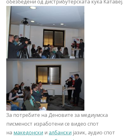
обезбедени од дистрибутерската куќа Катавеј.
За потребите на Деновите за медиумска
писменост изработени се видео спот
на
македонски
и
албански
јазик, аудио спот