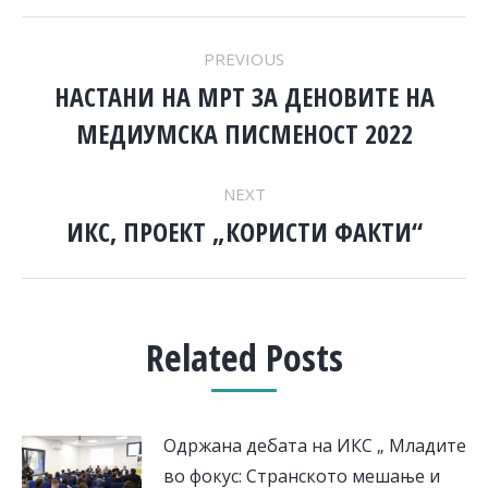
POST
PREVIOUS
NAVIGATION
НАСТАНИ НА МРТ ЗА ДЕНОВИТЕ НА
Previous
МЕДИУМСКА ПИСМЕНОСТ 2022
post:
NEXT
ИКС, ПРОЕКТ „КОРИСТИ ФАКТИ“
Next
post:
Related Posts
Одржана дебата на ИКС „ Младите
во фокус: Странското мешање и