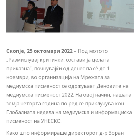
Скопје, 25 октомври 2022
– Под мотото
„Размислувај критички, состави ја целата
приказна“, почнувајќи од денес па сè до 1
ноември, во организација на Мрежата за
медиумска писменост се одржуваат Деновите на
медиумска писменост 2022. На овој начин, нашата
земја четврта година по ред се приклучува кон
Глобалната недела на медиумска и информациска
писменост на УНЕСКО
.
Како што информираше директорот д-р Зоран