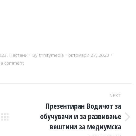
023
,
Настани
By
trinitymedia
октомври 27, 2023
 a comment
NEXT
Презентиран Водичот за
обучувачи и за развивање
Next
вештини за медиумска
post: