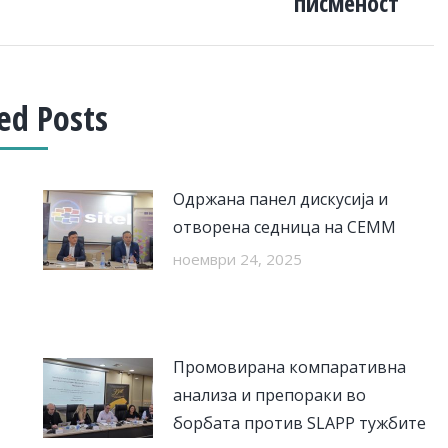
писменост
ed Posts
Одржана панел дискусија и
отворена седница на СЕММ
ноември 24, 2025
Промовирана компаративна
анализа и препораки во
борбата против SLAPP тужбите