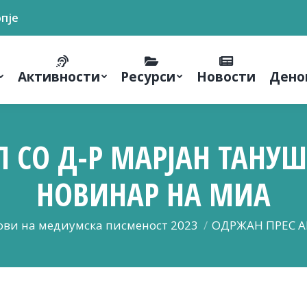
опје
Активности
Ресурси
Новости
Дено
Л СО Д-Р МАРЈАН ТАНУШ
НОВИНАР НА МИА
ови на медиумска писменост 2023
ОДРЖАН ПРЕС А