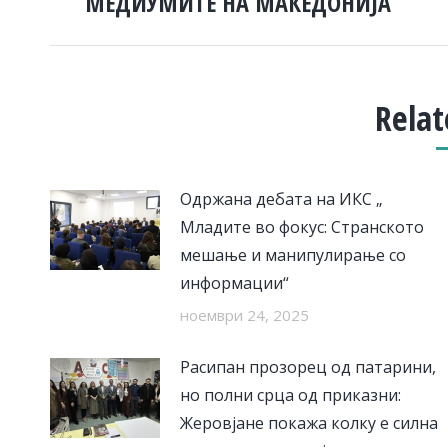
МЕДИУМИТЕ НА МАКЕДОНИЈА
Relat
Одржана дебата на ИКС „
Младите во фокус: Странското
мешање и манипулирање со
информации“
ноември 24, 2025
Расипан прозорец од патарини,
но полни срца од приказни:
Жеровјане покажа колку е силна