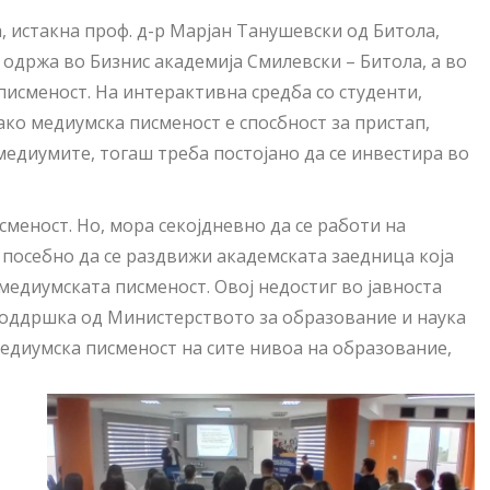
 истакна проф. д-р Марјан Танушевски од Битола,
одржа во Бизнис академија Смилевски – Битола, а во
исменост. На интерактивна средба со студенти,
ко медиумска писменост е спосбност за пристап,
едиумите, тогаш треба постојано да се инвестира во
сменост. Но, мора секојдневно да се работи на
 посебно да се раздвижи академската заедница која
медиумската писменост. Овој недостиг во јавноста
 поддршка од Министерството за образование и наука
едиумска писменост на сите нивоа на образование,