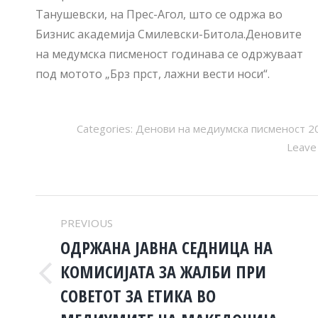
Танушевски, на Прес-Агол, што се одржа во
Бизнис академија Смилевски-Битола.Деновите
на медумска писменост годинава се одржуваат
под мотото „Брз прст, лажни вести носи“.
Categories:
Денови на медиумска писменост 2
Leave
POST
PREVIOUS
NAVIGATION
ОДРЖАНА ЈАВНА СЕДНИЦА НА
КОМИСИЈАТА ЗА ЖАЛБИ ПРИ
Previous
СОВЕТОТ ЗА ЕТИКА ВО
post: