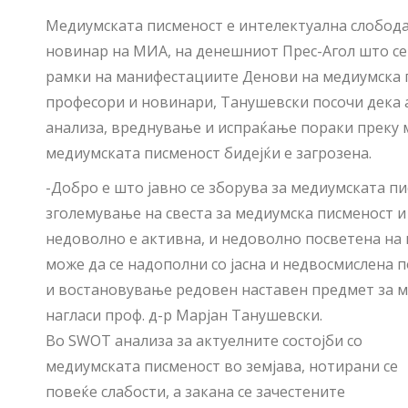
Медиумската писменост е интелектуална слобода,
новинар на МИА, на денешниот Прес-Агол што се 
рамки на манифестациите Денови на медиумска п
професори и новинари, Танушевски посочи дека а
анализа, вреднување и испраќање пораки преку м
медиумската писменост бидејќи е загрозена.
-Добро е што јавно се зборува за медиумската пи
зголемување на свеста за медиумска писменост и
недоволно е активна, и недоволно посветена на 
може да се надополни со јасна и недвосмислена
и востановување редовен наставен предмет за м
нагласи проф. д-р Марјан Танушевски.
Во SWOT анализа за актуелните состојби со
медиумската писменост во земјава, нотирани се
повеќе слабости, а закана се зачестените