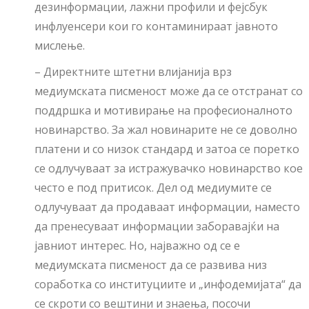
дезинформации, лажни профили и фејсбук
инфлуенсери кои го контаминираат јавното
мислење.
– Директните штетни влијанија врз
медиумската писменост може да се отстранат со
поддршка и мотивирање на професионалното
новинарство. За жал новинарите не се доволно
платени и со низок стандард и затоа се поретко
се одлучуваат за истражувачко новинарство кое
често е под притисок. Дел од медиумите се
одлучуваат да продаваат информации, наместо
да пренесуваат информации заборавајќи на
јавниот интерес. Но, најважно од се е
медиумската писменост да се развива низ
соработка со институциите и „инфодемијата“ да
се скроти со вештини и знаења, посочи