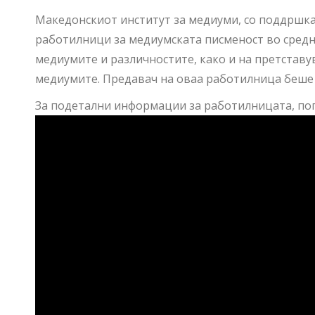
Македонскиот институт за медиуми, со поддршка 
работилници за медиумската писменост во средн
медиумите и различностите, како и на претстав
медиумите. Предавач на оваа работилница беше 
За подетални информации за работилницата, пог