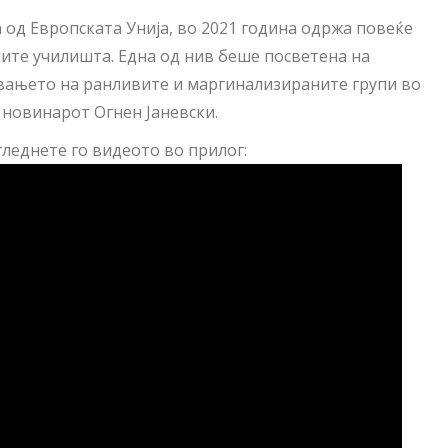
од Европската Унија, во 2021 година одржа повеќе
ите училишта. Една од нив беше посветена на
увањето на ранливите и маргинализираните групи во
новинарот Огнен Јаневски.
леднете го видеото во прилог: