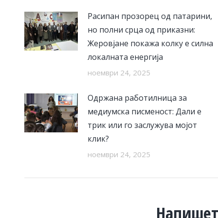
Расипан прозорец од патарини,
но полни срца од приказни:
Жеровјане покажа колку е силна
локалната енергија
ноември 24, 2025
Одржана работилница за
медиумска писменост: Дали е
трик или го заслужува мојот
клик?
ноември 24, 2025
Напишет