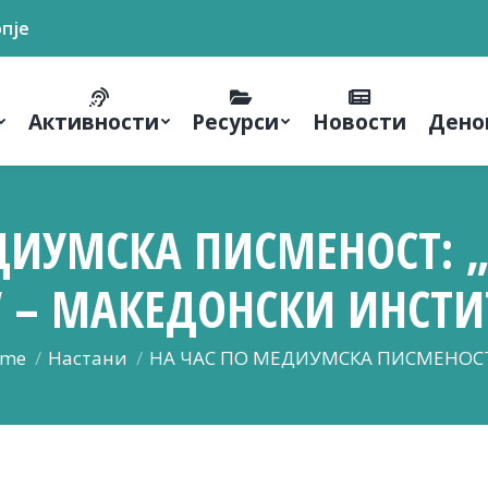
опје
Активности
Ресурси
Новости
Дено
ДИУМСКА ПИСМЕНОСТ:
 – МАКЕДОНСКИ ИНСТ
 are here:
me
Настани
НА ЧАС ПО МЕДИУМСКА ПИСМЕНОС