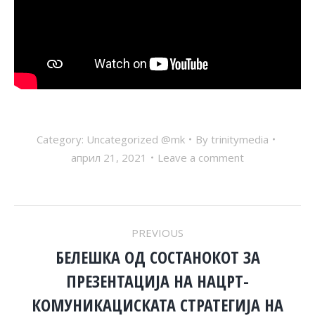
Category:
Uncategorized @mk
By
trinitymedia
април 21, 2021
Leave a comment
POST
PREVIOUS
NAVIGATION
БЕЛЕШКА ОД СОСТАНОКОТ ЗА
ПРЕЗЕНТАЦИЈА НА НАЦРТ-
Previous
КОМУНИКАЦИСКАТА СТРАТЕГИЈА НА
post: