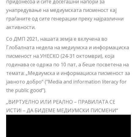
придонесоа и сите досегашни напори за
унапредување на медиумската писменост кај
граѓаните од сите генерации преку најразлични
активности.
Со ДМП 2021, нашата земја е вклучена во
Глобалната недела на медиумска и информациска
писменост на УНЕСКО (24-31 октомври), која
годинава се одржа по 10 пат, а беше посветена на
темата: „Медиумска и информациска писменост за
јавното добро“ (“Media and information literacy for
the public good”).
„ВИРТУЕЛНО ИЛИ РЕАЛНО – ПРАВИЛАТА СЕ
ИСТИ! – ДА БИДЕМЕ МЕДИУМСКИ ПИСМЕНИ“