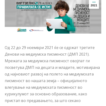
2021
Од 22 до 29 ноември 2021 ќе се одржат третите
Денови на медиумска писменост (ДМП 2021).
Мрежата за медиумска писменост овојпат ги
посветува ДМП на децата и младите, мотивирана
од најновиот развој на полето на медиумската
писменост во нашата земја – официјалното
влегување на медиумската писменост во
курикулумот за основно образование, како
пристап во предавањето, за што секако