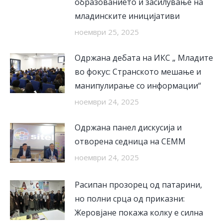
образованието и засилување на
младинските иницијативи
ноември 25, 2025
Одржана дебата на ИКС „ Младите
во фокус: Странското мешање и
манипулирање со информации“
ноември 24, 2025
Одржана панел дискусија и
отворена седница на СЕММ
ноември 24, 2025
Расипан прозорец од патарини,
но полни срца од приказни:
Жеровјане покажа колку е силна