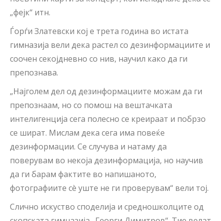
„фејк“ итн.
Ѓорѓи Златевски кој е трета година во истата
гимназија вели дека растел со дезинформациите и
соочен секојдневно со нив, научил како да ги
препознава.
„Најголем дел од дезинформациите можам да ги
препознаам, но со помош на вештачката
интелигенција сега полесно се креираат и побрзо
се шират. Мислам дека сега има повеќе
дезинформации. Се случува и натаму да
поверувам во некоја дезинформација, но научив
да ги барам фактите во напишаното,
фотографиите сè уште не ги проверувам“ вели тој.
Слично искуство споделија и средношколците од
скопската гимназија „Георги Димитров“. Тие велат