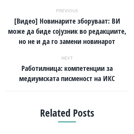
POST
PREVIOUS
NAVIGATION
[Видео] Новинарите зборуваат: ВИ
може да биде сојузник во редакциите,
Previous
post:
но не и да го замени новинарот
NEXT
Работилница: компетенции за
Next
медиумската писменост на ИКС
post:
Related Posts