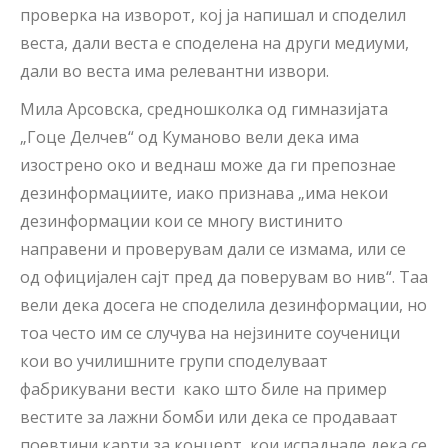
проверка на изворот, кој ја напишал и споделил
веста, дали веста е споделена на други медиуми,
дали во веста има релевантни извори.
Мила Арсовска, средношколка од гимназијата
„Гоце Делчев“ од Куманово вели дека има
изострено око и веднаш може да ги препознае
дезинформациите, иако признава „има некои
дезинформации кои се многу вистинито
направени и проверувам дали се измама, или се
од официјален сајт пред да поверувам во нив“. Таа
вели дека досега не споделила дезинформации, но
тоа често им се случува на нејзините соученици
кои во училишните групи споделуваат
фабрикувани вести како што биле на пример
вестите за лажни бомби или дека се продаваат
поевтини карти за концерт, кои испаднале дека се