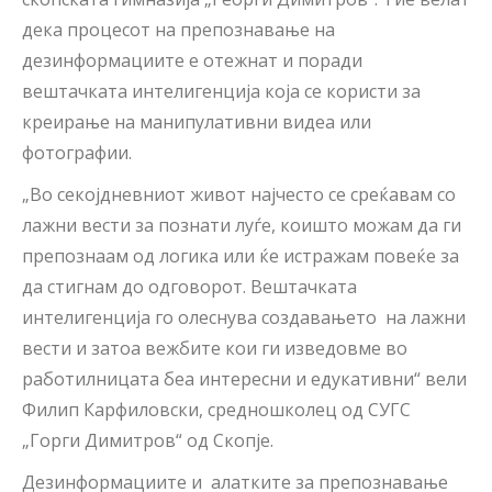
дека процесот на препознавање на
дезинформациите е отежнат и поради
вештачката интелигенција која се користи за
креирање на манипулативни видеа или
фотографии.
„Во секојдневниот живот најчесто се среќавам со
лажни вести за познати луѓе, коишто можам да ги
препознаам од логика или ќе истражам повеќе за
да стигнам до одговорот. Вештачката
интелигенција го олеснува создавањето на лажни
вести и затоа вежбите кои ги изведовме во
работилницата беа интересни и едукативни“ вели
Филип Карфиловски, средношколец од СУГС
„Горги Димитров“ од Скопје.
Дезинформациите и алатките за препознавање