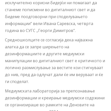
исклучително корисни бидејќи ни помагаат да
станеме пописмени во дигиталниот свет и да
бидеме поодговорни при споделувањето
информации“ вели Ивана Саревска, четврта
година во СУГС „Георги Димитров“.
Средношколците се согласија дека најважна
алатка да се запре ширењето на
дезинформациите и другите медиумски
манипулации во дигиталниот свет е критичкото и
логично размислување за вестите кои стигнуваат
до нив, пред да одлучат дали ќе им веруваат и ќе
ги споделат.
Медиумската лабораторија за препознавање
дезинформации и креирање медиумски содржини
се организираше во рамките на Деновите на