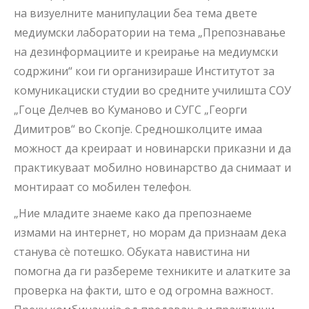
на визуелните манипулации беа тема двете
медиумски лаборатории на тема „Препознавање
на дезинформациите и креирање на медиумски
содржини“ кои ги организираше Институтот за
комуникациски студии во средните училишта СОУ
„Гоце Делчев во Куманово и СУГС „Георги
Димитров“ во Скопје. Средношколците имаа
можност да креираат и новинарски приказни и да
практикуваат мобилно новинарство да снимаат и
монтираат со мобилен телефон.
„Ние младите знаеме како да препознаеме
измами на интернет, но морам да признаам дека
станува сè потешко. Обуката навистина ни
помогна да ги разбереме техниките и алатките за
проверка на факти, што е од огромна важност.