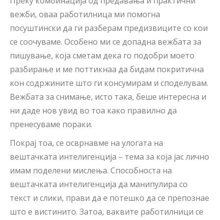
Преку комбинација од предавања и практични
вежби, оваа работилница ми помогна
посуштински да ги разберам предизвиците со кои
се соочуваме. Особено ми се допадна вежбата за
пишување, која сметам дека го подобри моето
разбирање и ме поттикнаа да бидам покритична
кон содржините што ги консумирам и споделувам.
Вежбата за снимање, исто така, беше интересна и
ни даде нов увид во тоа како правилно да
пренесуваме пораки.
Покрај тоа, се осврнавме на улогата на
вештачката интелигенција – тема за која јас лично
имам поделени мислења. Способноста на
вештачката интелигенција да манипулира со
текст и слики, прави да е потешко да се препознае
што е вистинито. Затоа, ваквите работилници се