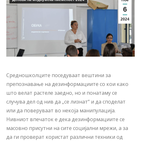
Ное
6
2024
Средношколците поседуваат вештини за
препознавање на дезинформациите со кои како
што велат растеле заедно, но и понатаму се
случува дел од нив да „се лизнат“ и да споделат
или да поверуваат во некоја манипулација.
Нивниот впечаток е дека дезинформациите се
масовно присутни на сите социјални мрежи, а за
да ги проверат користат различни техники од