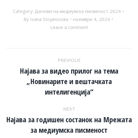
Category:
Денови на медиумска писменост 2024
By
Ivana Stojanovska
ноември 4, 2024
Leave a comment
POST
PREVIOUS
NAVIGATION
Најава за видео прилог на тема
„Новинарите и вештачката
Previous
post:
интелигенција“
NEXT
Најава за годишен состанок на Мрежата
Next
за медиумска писменост
post: