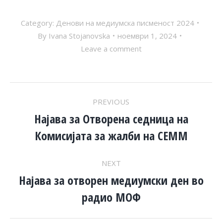
Category:
Денови на медиумска писменост 2024
By
Ivana Stojanovska
ноември 1, 2024
Leave a comment
POST
PREVIOUS
NAVIGATION
Најава за Отворена седница на
Previous
Комисијата за жалби на СЕММ
post:
NEXT
Најава за отворен медиумски ден во
Next
радио МОФ
post: