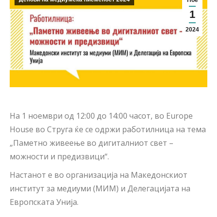
Ное
1
2024
На 1 ноември од 12:00 до 14:00 часот, во Europe
House во Струга ќе се одржи работилница на тема
„Паметно живеење во дигиталниот свет –
можности и предизвици“.
Настанот е во организација на Македонскиот
институт за медиуми (МИМ) и Делегацијата на
Европската Унија.