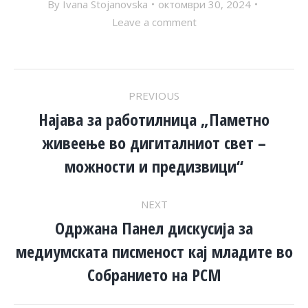
By
Ivana Stojanovska
октомври 30, 2024
Leave a comment
POST
PREVIOUS
NAVIGATION
Најава за работилница „Паметно
живеење во дигиталниот свет –
Previous
post:
можности и предизвици“
NEXT
Одржана Панел дискусија за
медиумската писменост кај младите во
Next
post:
Собранието на РСМ