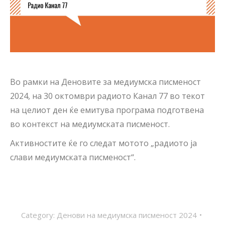
Во рамки на Деновите за медиумска писменост
2024, на 30 октомври радиото Канал 77 во текот
на целиот ден ќе емитува програма подготвена
во контекст на медиумската писменост.
Активностите ќе го следат мотото „радиото ја
слави медиумската писменост“.
Category:
Денови на медиумска писменост 2024