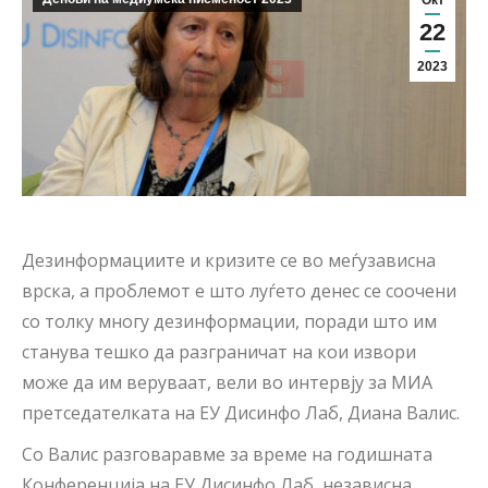
Окт
22
2023
Дезинформациите и кризите се во меѓузависна
врска, а проблемот е што луѓето денес се соочени
со толку многу дезинформации, поради што им
станува тешко да разграничат на кои извори
може да им веруваат, вели во интервју за МИА
претседателката на ЕУ Дисинфо Лаб, Диана Валис.
Со Валис разговаравме за време на годишната
Конференција на ЕУ Дисинфо Лаб, независна