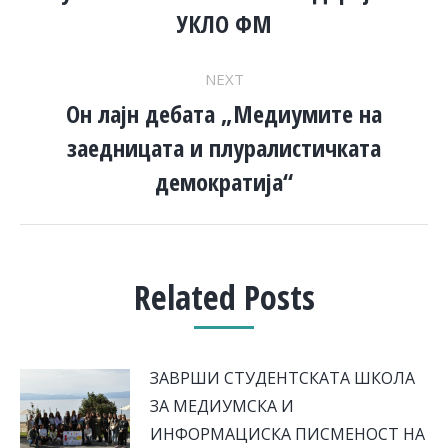
NAVIGATION
Previous
УКЛО ФМ
post:
NEXT
Он лајн дебата „Медиумите на
заедницата и плуралистичката
Next
post:
демократија“
Related Posts
ЗАВРШИ СТУДЕНТСКАТА ШКОЛА
ЗА МЕДИУМСКА И
ИНФОРМАЦИСКА ПИСМЕНОСТ НА