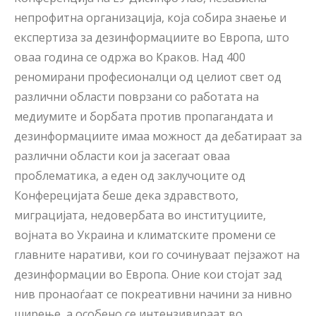
непрофитна организација, која собира знаење и
експертиза за дезинформациите во Европа, што
оваа година се одржа во Краков. Над 400
реномирани професионалци од целиот свет од
различни области поврзани со работата на
медиумите и борбата против пропагандата и
дезинформациите имаа можност да дебатираат за
различни области кои ја засегаат оваа
проблематика, а еден од заклучоците од
Конферецијата беше дека здравството,
миграцијата, недовербата во институциите,
војната во Украина и климатските промени се
главните наративи, кои го сочинуваат пејзажот на
дезинформации во Европа. Оние кои стојат зад
нив пронаоѓаат се покреативни начини за нивно
ширење, а особено се интензивираат во