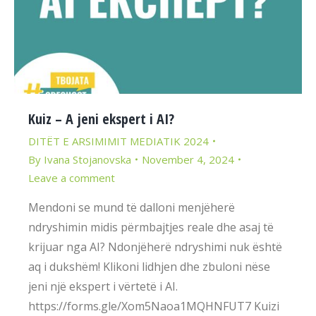
Kuiz – A jeni ekspert i AI?
DITËT E ARSIMIMIT MEDIATIK 2024
By
Ivana Stojanovska
November 4, 2024
Leave a comment
Mendoni se mund të dalloni menjëherë
ndryshimin midis përmbajtjes reale dhe asaj të
krijuar nga AI? Ndonjëherë ndryshimi nuk është
aq i dukshëm! Klikoni lidhjen dhe zbuloni nëse
jeni një ekspert i vërtetë i AI.
https://forms.gle/Xom5Naoa1MQHNFUT7 Kuizi