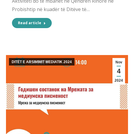
Aktiviteti do të mbahet në Qendrën Rinore në
Probishtip në kuadër të Ditëve të…
Read article
DITËT E ARSIMIMIT MEDIATIK 2024
Nov
4
2024