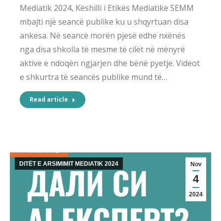
Mediatik 2024, Këshilli i Etikës Mediatike SEMM
mbajti një seancë publike ku u shqyrtuan disa
ankesa. Në seancë morën pjesë edhe nxënës
nga disa shkolla të mesme të cilët në mënyrë
aktive e ndoqën ngjarjen dhe bënë pyetje. Videot
e shkurtra të seancës publike mund të…
Read article
DITËT E ARSIMIMIT MEDIATIK 2024
Nov
4
2024