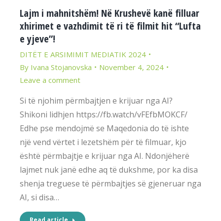
Lajm i mahnitshëm! Në Krushevë kanë filluar
xhirimet e vazhdimit të ri të filmit hit “Lufta
e yjeve”!
DITËT E ARSIMIMIT MEDIATIK 2024
By
Ivana Stojanovska
November 4, 2024
Leave a comment
Si të njohim përmbajtjen e krijuar nga AI?
Shikoni lidhjen https://fb.watch/vFEfbMOKCF/
Edhe pse mendojmë se Maqedonia do të ishte
një vend vërtet i lezetshëm për të filmuar, kjo
është përmbajtje e krijuar nga AI. Ndonjëherë
lajmet nuk janë edhe aq të dukshme, por ka disa
shenja treguese të përmbajtjes së gjeneruar nga
AI, si disa…
Read article