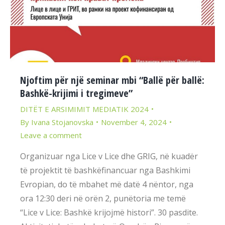
Njoftim për një seminar mbi “Ballë për ballë:
Bashkë-krijimi i tregimeve”
DITËT E ARSIMIMIT MEDIATIK 2024
By
Ivana Stojanovska
November 4, 2024
Leave a comment
Organizuar nga Lice v Lice dhe GRIG, në kuadër
të projektit të bashkëfinancuar nga Bashkimi
Evropian, do të mbahet më datë 4 nëntor, nga
ora 12:30 deri në orën 2, punëtoria me temë
“Lice v Lice: Bashkë krijojmë histori”. 30 pasdite.