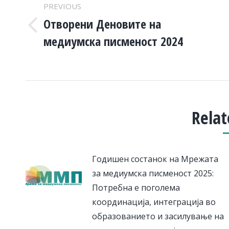
NAVIGATION
PREVIOUS
Отворени Деновите на
Previous
медиумска писменост 2024
post:
Relat
Годишен состанок на Мрежата
за медиумска писменост 2025:
Потребна е поголема
координација, интеграција во
образованието и засилување на