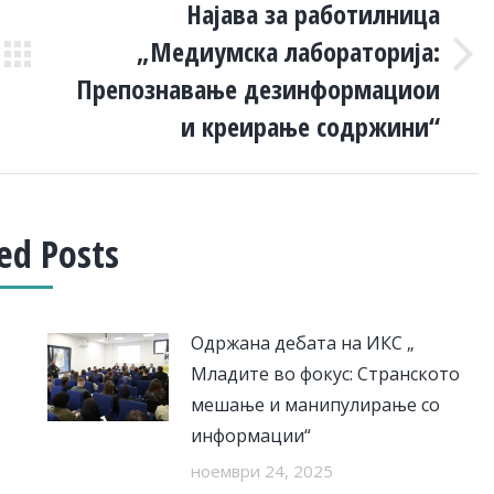
Најава за работилница
„Медиумска лабораторија:
Next
Препознавање дезинформациои
post:
и креирање содржини“
ed Posts
Одржана дебата на ИКС „
Младите во фокус: Странското
мешање и манипулирање со
информации“
ноември 24, 2025