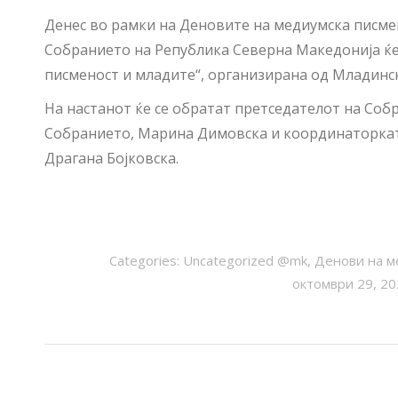
Денес во рамки на Деновите на медиумска писмено
Собранието на Република Северна Македонија ќе
писменост и младите“, организирана од Младинс
На настанот ќе се обратат претседателот на Соб
Собранието, Марина Димовска и координаторкат
Драгана Бојковска.
Categories:
Uncategorized @mk
,
Денови на м
октомври 29, 2
POST