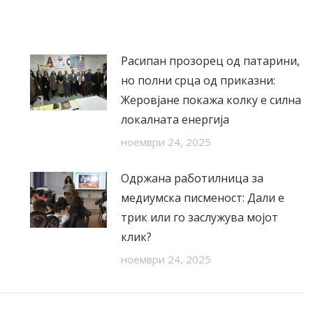
Расипан прозорец од патарини,
но полни срца од приказни:
Жеровјане покажа колку е силна
локалната енергија
ноември 24, 2025
Одржана работилница за
медиумска писменост: Дали е
трик или го заслужува мојот
клик?
ноември 24, 2025