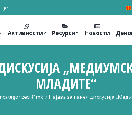
опје
Активности
Ресурси
Новости
Дено
 ДИСКУСИЈА „МЕДИУМС
МЛАДИТЕ“
re:
ncategorized @mk
Најава за панел дискусија „Мед