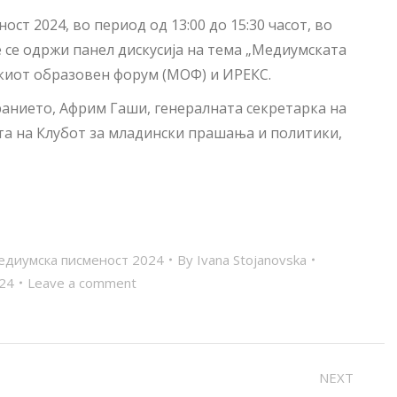
ст 2024, во период од 13:00 до 15:30 часот, во
 се одржи панел дискусија на тема „Медиумската
киот образовен форум (МОФ) и ИРЕКС.
ранието, Африм Гаши, генералната секретарка на
а на Клубот за младински прашања и политики,
едиумска писменост 2024
By
Ivana Stojanovska
024
Leave a comment
NEXT