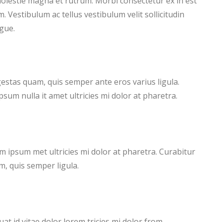
olestie magna et rutrum. Morbi consectetur ex in est
. Vestibulum ac tellus vestibulum velit sollicitudin
gue.
egestas quam, quis semper ante eros varius ligula.
um nulla it amet ultricies mi dolor at pharetra.
 ipsum met ultricies mi dolor at pharetra. Curabitur
m, quis semper ligula.
t id vitae dolor lorem tricies mi dolor from.