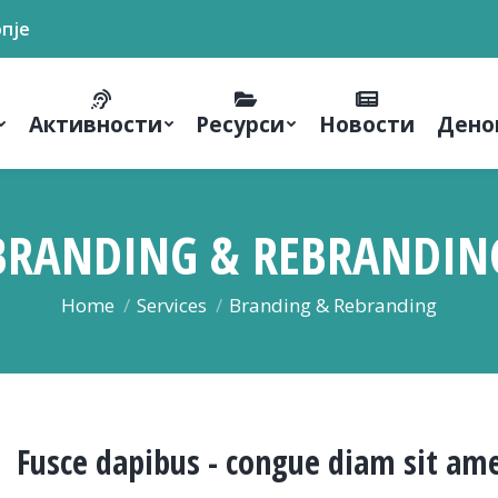
опје
Активности
Ресурси
Новости
Дено
BRANDING & REBRANDIN
You are here:
Home
Services
Branding & Rebranding
Fusce dapibus - congue diam sit am