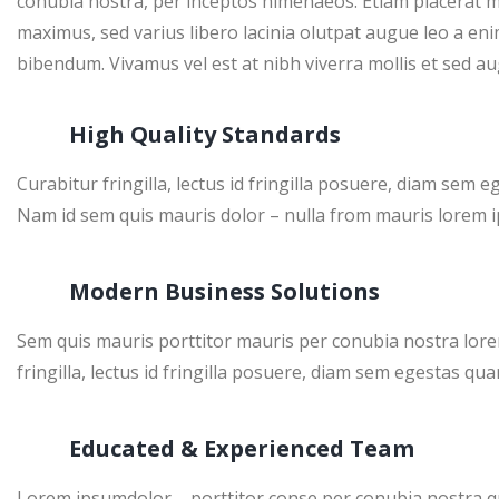
conubia nostra, per inceptos himenaeos. Etiam placerat m
maximus, sed varius libero lacinia olutpat augue leo a enim
bibendum. Vivamus vel est at nibh viverra mollis et sed au
High Quality Standards
Curabitur fringilla, lectus id fringilla posuere, diam sem 
Nam id sem quis mauris dolor – nulla from mauris lorem ips
Modern Business Solutions
Sem quis mauris porttitor mauris per conubia nostra lorem
fringilla, lectus id fringilla posuere, diam sem egestas qua
Educated & Experienced Team
Lorem ipsumdolor – porttitor conse per conubia nostra qua