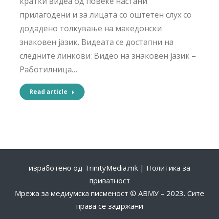
кратки видеа од повеќе настани
прилагодени и за лицата со оштетен слух со
додадено толкување на македонски
знаковен јазик. Видеата се достапни на
следните линкови: Видео на знаковен јазик –
Работилница…
Read article
изработено од
TrinityMedia.mk
|
Политика за
приватност
Мрежа за медиумска писменост © АВМУ – 2023. Сите
права се задржани