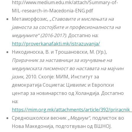
http://www.medium.edu.mk/attach/Summary-of-
MIL-research-in-Macedonia-ENG.pdf
Метаморфозис, „
Ставовите и мислењата на
јавноста за состојбите и професионалноста на
медиумите“ (2016-2017)
. Достапно на:
http://proverkanafakti.mk/istrazuvanja/
Никодиноска, В. и Трошановски, М. (Ур.),
Прирачник за наставници за изучување на
медиумската писменост во наставата на мајчин
јазик
, 2010. Скопје: МИМ, Институт за
демократија Социетас Цивилис и Европски
центар за новинарство од Холандија. Достапно
на:
https://mim.org.mk/attachments/article/392/priracni
Средношколски весник
„Медиум“,
подлисток во
Нова Македонија, подготвуван од ВШНОЈ.