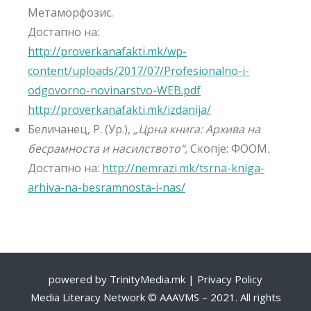
Метаморфозис.
Достапно на:
http://proverkanafakti.mk/wp-
content/uploads/2017/07/Profesionalno-i-
odgovorno-novinarstvo-WEB.pdf
http://proverkanafakti.mk/izdanija/
Беличанец, Р. (Ур.),
„Црна книга: Архива на
бесрамноста и насилството“,
Скопје: ФООМ
.
Достапно на:
http://nemrazi.mk/tsrna-kniga-
arhiva-na-besramnosta-i-nas/
powered by
TrinityMedia.mk
|
Privacy Policy
Media Literacy Network © AAAVMS – 2021. All rights