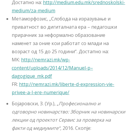
Достапно на:
http://medium.edu.mk/srednoskolski-
medium/za-medium
Метаморфозис, „Слобода на изразување и
приватност во дигиталната ера – педагошки
прирачник за неформално образование
наменет за оние кои работат со млади на
возраст од 15 до 25 години“. Достапно на:
MK:
http://nemrazi.mk/wp-
content/uploads/2014/12/Manuel-p–
dagogique_mk.pdf
FR:
http://nemrazi.mk/liberte-d-expression-vie-
privee-a-l-ere-numerique/
Бојаровски, З. (Ур.), „
Професионално и
одговорно новинарство: Зборник на новинарски
лекции од проектот Сервис за проверка на
факти од медиумите“,
2016. Скопје: