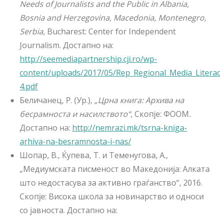
Needs of Journalists and the Public in Albania,
Bosnia and Herzegovina, Macedonia, Montenegro,
Serbia,
Bucharest: Center for Independent
Journalism. Достапно на:
http://seemediapartnership.cji.ro/wp-
content/uploads/2017/05/Rep_Regional_Media_Litera
4.pdf
Беличанец, Р. (Ур.),
„Црна книга: Архива на
бесрамноста и насилството“,
Скопје: ФООМ
.
Достапно на:
http://nemrazi.mk/tsrna-kniga-
arhiva-na-besramnosta-i-nas/
Шопар, В., Ќупева, Т. и Теменугова, А.,
„Медиумската писменост во Македонија: Алката
што недостасува за активно граѓанство“, 2016.
Скопје: Висока школа за новинарство и односи
со јавноста. Достапно на: